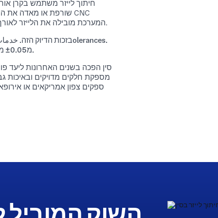
חיתוך לייזר משתמש בקרן אור
שורפת או מאדה את החומ
(בקרת מספרים באמצעות מחשב). המערכת מובילה את הלייזר לאורך מסלול מוגדר מראש.
בזכות הדיוק הזה. خدمات ח
מ±0.05 מ"מ עד ±0.20 מ"מ, בהתאם לעובי החומר ולסוג הלייזר שלך.
סין הפכה בשנים האחרונות ליעד פופו
מספקת חלקים מדויקים ובאיכות גב
ספקים צפון אמריקאים או אירופא
השוק המוביל ל