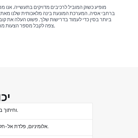
ברחבי אסיה. המערכת המונעת בינה מלאכותית שלנו מאתרת
ביותר בסין כדי לעמוד בדרישות שלך. פשוט העלה את קובץ 
צפה לקבל מספר הצעות מחיר מספקים רשומים בתוך 24 שעות.
יכו
חיתוך באמצעות לייזר סיבים, חיתוך בלייזר CO2 וחיתוך בלייזר בעל חמישה צירים.
אלומיניום, פלדת אל-חלד, פלדת פחמן, נחושת, אבר, טיטניום, שיקועים, פלסטיק וחומרים אחרים.