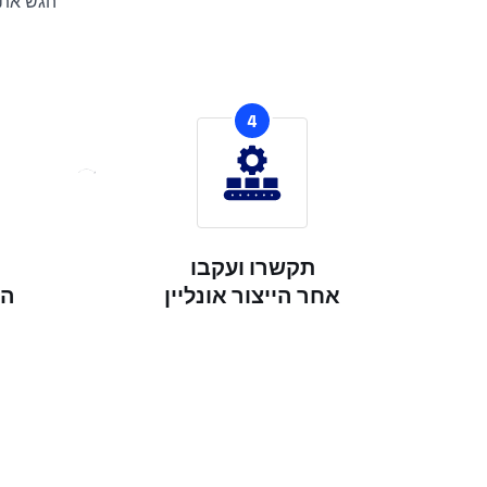
הגש את 
4
תקשרו ועקבו
אחר הייצור אונליין
הש