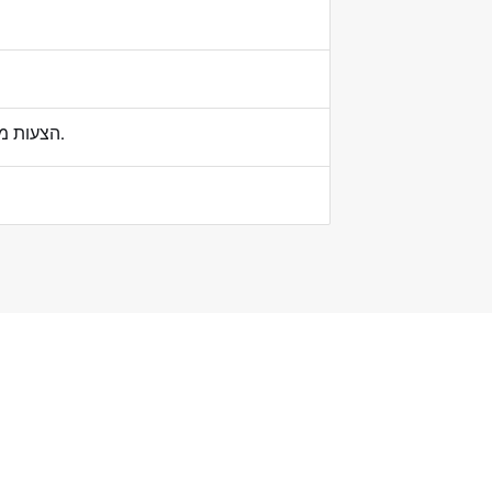
הצעות מחיר תוך 24 שעות, ייצור בטווח של 7-14 ימים. קיימות אפשרויות מואצות.