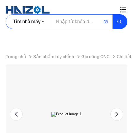
Phụ tùng Ghế văn phòng CNC tựa lưng
Tìm nhà máy
Trang chủ
Sản phẩm tùy chỉnh
Gia công CNC
Chi tiết