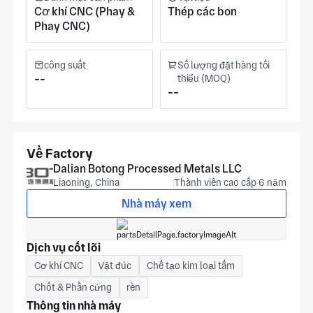
Cơ khí CNC (Phay &
Thép các bon
Phay CNC)
công suất
Số lượng đặt hàng tối
--
thiểu (MOQ)
--
Về Factory
Dalian Botong Processed Metals LLC
Liaoning, China
Thành viên cao cấp 6 năm
Nhà máy xem
Dịch vụ cốt lõi
Cơ khí CNC
Vật đúc
Chế tạo kim loại tấm
Chốt & Phần cứng
rèn
Thông tin nhà máy