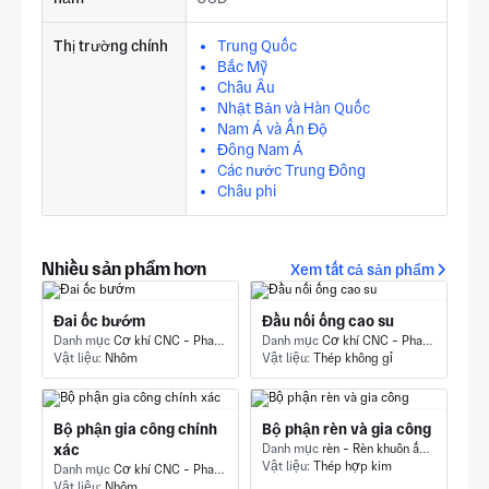
Thị trường chính
Trung Quốc
Bắc Mỹ
Châu Âu
Nhật Bản và Hàn Quốc
Nam Á và Ấn Độ
Đông Nam Á
Các nước Trung Đông
Châu phi
Nhiều sản phẩm hơn
Xem tất cả sản phẩm
Đai ốc bướm
Đầu nối ống cao su
Danh mục
Cơ khí CNC - Phay & Phay CNC
Danh mục
Cơ khí CNC - Phay & Phay CNC
Vật liệu:
Nhôm
Vật liệu:
Thép không gỉ
Bộ phận gia công chính
Bộ phận rèn và gia công
xác
Danh mục
rèn - Rèn khuôn ấn tượng
Vật liệu:
Thép hợp kim
Danh mục
Cơ khí CNC - Phay & Phay CNC
Vật liệu:
Nhôm