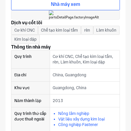
từ đội ngũ sản xuất Phật Sơn của chúng tôi.
Nhà máy xem
Dịch vụ cốt lõi
Cơ khí CNC
Chế tạo kim loại tấm
rèn
Làm khuôn
Kim loại dập
Thông tin nhà máy
Quy trình
Cơ khí CNC, Chế tạo kim loại tấm,
rèn, Làm khuôn, Kim loại dập
Địa chỉ
China, Guangdong
Khu vực
Guangdong, China
Năm thành lập
2013
Quy trình thứ cấp
Nông lâm nghiệp
được thuê ngoài
Vật liệu xây dựng kim loại
Công nghiệp Fastener