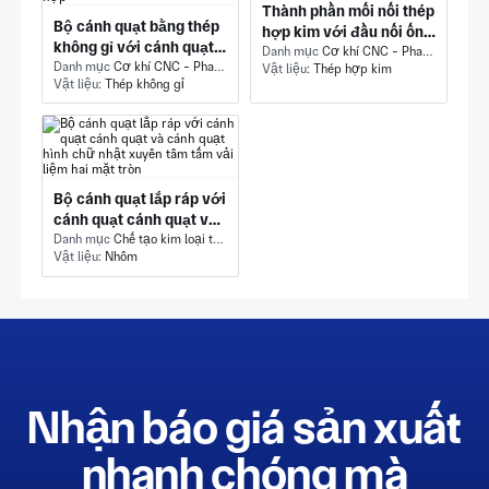
Thành phần mối nối thép
Bộ cánh quạt bằng thép
hợp kim với đầu nối ống
không gỉ với cánh quạt
đa Cổng và lỗ khoan
Danh mục
Cơ khí CNC - Phay 5 trục
che phủ ba lưỡi và trục
Danh mục
Cơ khí CNC - Phay 5 trục
Vật liệu:
Thép hợp kim
trơn Đồng Tâm
Vật liệu:
Thép không gỉ
hình trụ tích hợp
Bộ cánh quạt lắp ráp với
cánh quạt cánh quạt và
cánh quạt hình chữ nhật
Danh mục
Chế tạo kim loại tấm - Phần kết cấu
Vật liệu:
Nhôm
xuyên tâm tấm vải liệm
hai mặt tròn
Nhận báo giá sản xuất
nhanh chóng mà