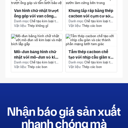
Van hình chữ nhật trượt
Khung lắp ráp bằng thép
ống góp với van công
cacbon với cụm cơ sở
nghiệp trượt ống góp và
Danh mục
Chế tạo kim loại tấm - Đùn khác
máy và sườn làm cứng
Danh mục
Chế tạo kim loại tấm - Phần kết cấu
Vật liệu:
Thép không gỉ
Vật liệu:
Thép các bon
tấm lưới bảo vệ
bên trong
Mô-đun bảng hình chữ
Tấm thép cacbon chế
nhật với mô-đun vỏ kim
tạo với nhịp cầu giàn và
loại và mặt bích lắp gấp
Danh mục
Chế tạo kim loại tấm - uốn
các thành phần mạng
Danh mục
Chế tạo kim loại tấm - Phần kết cấu
Vật liệu:
Thép các bon
Vật liệu:
Thép các bon
lưới tam giác
Nhận báo giá sản xuất
nhanh chóng mà