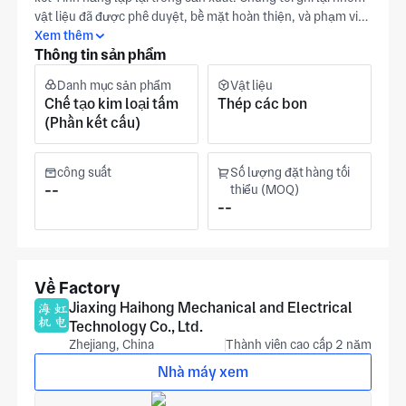
vật liệu đã được phê duyệt, bề mặt hoàn thiện, và phạm vi
dung sai chính như các mục kiểm tra được xác định khi phát
Xem thêm
Thông tin sản phẩm
hành. Khi nhận được bản vẽ Kích thước tham chiếu của
ngăn kéo và mặt trên, phiên bản được xem xét cho các điểm
Danh mục sản phẩm
Vật liệu
kiểm soát này trước khi khởi động; cung cấp một tập tin
Chế tạo kim loại tấm
Thép các bon
CAD hiện tại để xem xét giao diện khi có sẵn. Pinghu
(Phần kết cấu)
Production (ISO 9001) hỗ trợ các hoạt động lắp ráp và kim
loại tấm tích hợp. Sản xuất hỗ trợ các yêu cầu quân sự, tự
động hóa và Truyền thông. Báo Giá dựa trên số lượng đặt
công suất
Số lượng đặt hàng tối
hàng và hoàn thiện.
--
thiểu (MOQ)
--
Về Factory
Jiaxing Haihong Mechanical and Electrical
Technology Co., Ltd.
Zhejiang, China
Thành viên cao cấp 2 năm
Nhà máy xem