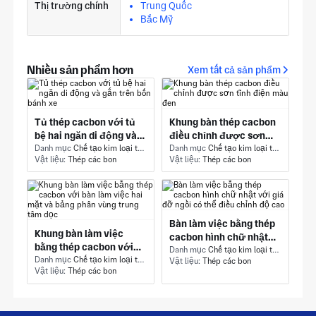
Thị trường chính
Trung Quốc
Bắc Mỹ
Nhiều sản phẩm hơn
Xem tất cả sản phẩm
Tủ thép cacbon với tủ
Khung bàn thép cacbon
bệ hai ngăn di động và
điều chỉnh được sơn
gắn trên bốn bánh xe
Danh mục
Chế tạo kim loại tấm - Phần kết cấu
tĩnh điện màu đen
Danh mục
Chế tạo kim loại tấm - Phần kết cấu
Vật liệu:
Thép các bon
Vật liệu:
Thép các bon
Bàn làm việc bằng thép
Khung bàn làm việc
cacbon hình chữ nhật
bằng thép cacbon với
với giá đỡ ngồi có thể
Danh mục
Chế tạo kim loại tấm - Phần kết cấu
bàn làm việc hai mặt và
Danh mục
Chế tạo kim loại tấm - Phần kết cấu
Vật liệu:
Thép các bon
điều chỉnh độ cao
Vật liệu:
Thép các bon
bảng phân vùng trung
tâm dọc