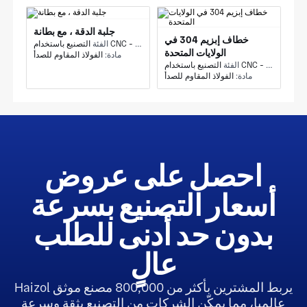
جلبة الدقة ، مع بطانة
خطاف إبزيم 304 في
التصنيع باستخدام CNC - تحول باستخدام CNC
الفئة
الولايات المتحدة
مادة:
الفولاذ المقاوم للصدأ
الفئة
مادة:
الفولاذ المقاوم للصدأ
احصل على عروض
أسعار التصنيع بسرعة
بدون حد أدنى للطلب
عالٍ
Haizol يربط المشترين بأكثر من 800,000 مصنع موثق
عالميا، مما يمكّن الشركات من التصنيع بثقة وسرعة