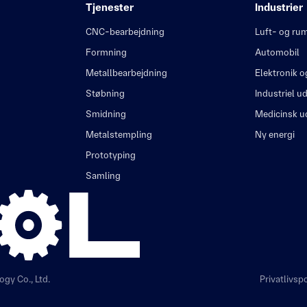
Tjenester
Industrier
CNC-bearbejdning
Luft- og rum
Formning
Automobil
Metallbearbejdning
Elektronik o
Støbning
Industriel u
Smidning
Medicinsk u
Metalstempling
Ny energi
Prototyping
Samling
gy Co., Ltd.
Privatlivspo