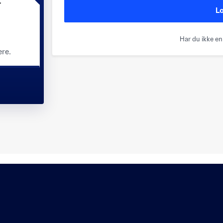
r
L
Har du ikke e
ere.