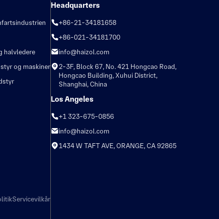
Headquarters
fartsindustrien
+86-21-34181658
+86-021-34181700
g halvledere
info@haizol.com
dstyr og maskiner
2-3F, Block 67, No. 421 Hongcao Road,
Hongcao Building, Xuhui District,
dstyr
Shanghai, China
Los Angeles
+1 323-675-0856
info@haizol.com
1434 W TAFT AVE, ORANGE, CA 92865
litik
Servicevilkår