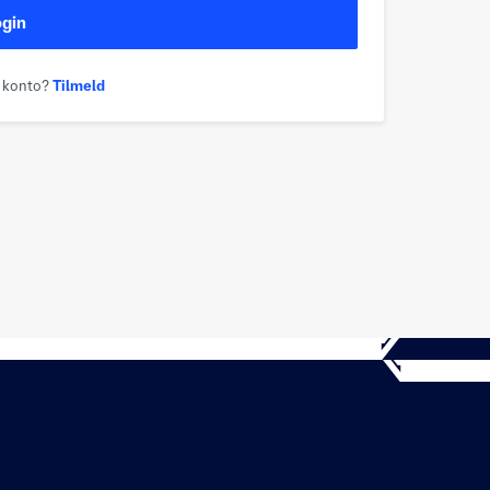
ogin
n konto?
Tilmeld