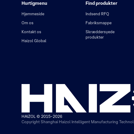
Hurtigmenu
Find produkter
Hjemmeside
Indsend RFQ
Om os
Fabriksmappe
Kontakt os
Skræddersyede
produkter
Haizol Global
HAIZOL © 2015-2026
Copyright Shanghai Haizol Intelligent Manufacturing Technolo