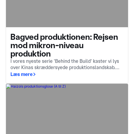
Bagved produktionen: Rejsen
mod mikron-niveau
produktion
I vores nyeste serie 'Behind the Build' kaster vi lys
over Kinas skræddersyede produktionslandskab.
Den usynlige motor bag de komponenter, du støder
Læs mere
på hver dag.