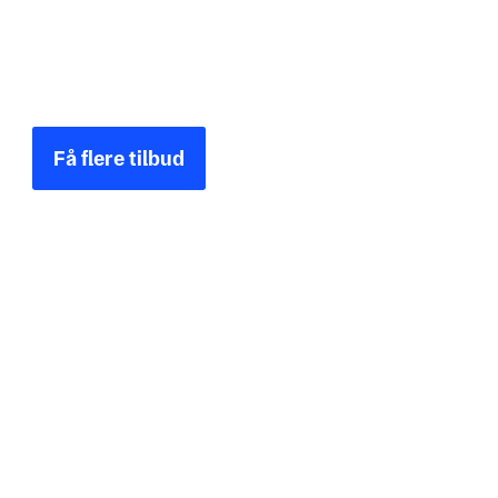
af specialfremstillede medicinske dele og
samlinger. Gå blot ind og upload dit
tegningsmateriale for at sammenligne
verificerede leverandører i dag.
Få flere tilbud