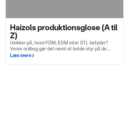
Haizols produktionsglose (A til
Z)
Usikker på, hvad FDM, EDM eller STL betyder?
Vores ordbog gør det nemt at holde styr på de
vigtigste produktionsudtryk. Uanset om du er ny i
Læs mere
branche eller blot har brug for en hurtig
genopfriskning.