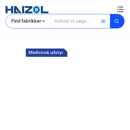
Find fabrikker
Hjem
Medicinsk udstyr
Marked for
Tilpasset medicinsk
komponentproduktio
n
Fra prototype til produktion forbinder Haizol
dig med certificerede fabrikker til fremstilling