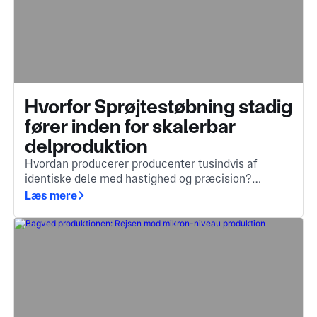
Hvorfor Sprøjtestøbning stadig
fører inden for skalerbar
delproduktion
Hvordan producerer producenter tusindvis af
identiske dele med hastighed og præcision?
Sprøjtestøbning er svaret, en afgørende metode,
Læs mere
der omdanner smeltet materiale til komplekse,
højkvalitetskomponenter.