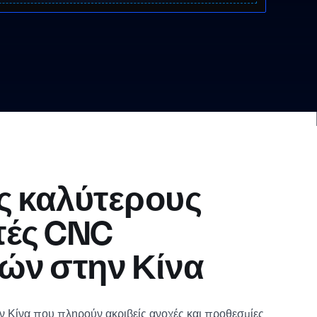
υς καλύτερους
τές CNC
ών στην Κίνα
 Κίνα που πληρούν ακριβείς ανοχές και προθεσμίες