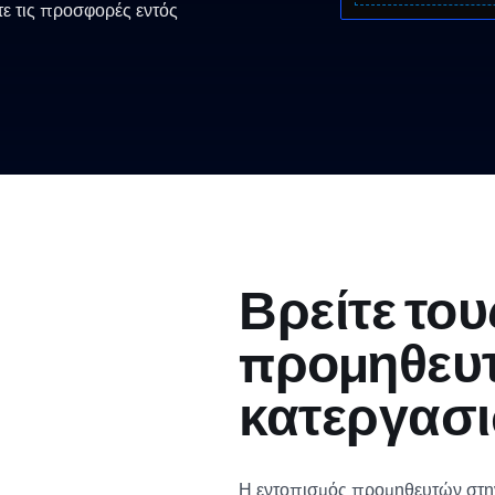
τε τις προσφορές εντός
Βρείτε το
προμηθευ
κατεργασι
Η εντοπισμός προμηθευτών στην