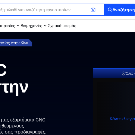
Αναζήτηση
ηρεσίες
Βιομηχανίες
Σχετικά με εμάς
σίας στην Κίνα
C
Όλες 
στην
Κάντε κλικ γ
τητας εξαρτήματα CNC
ηθευμένους
ές σας προδιαγραφές.