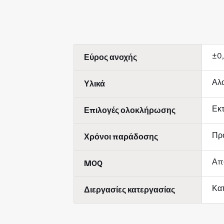
±0,
Εύρος ανοχής
Αλο
Υλικά
Εκτ
Επιλογές ολοκλήρωσης
Προ
Χρόνοι παράδοσης
Απ
MOQ
Κατ
Διεργασίες κατεργασίας