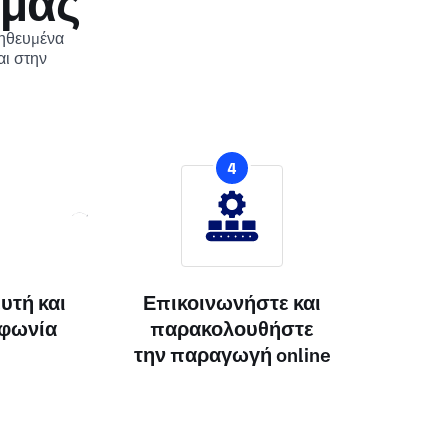
 μας
ληθευμένα
αι στην
4
υτή και
Επικοινωνήστε και
μφωνία
παρακολουθήστε
την παραγωγή online