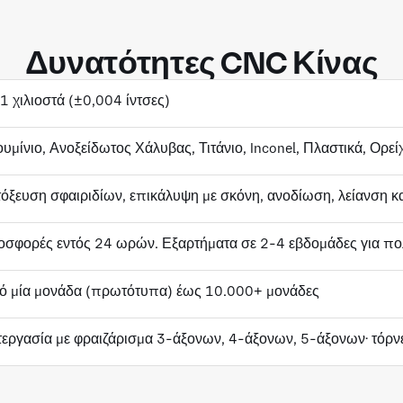
Δυνατότητες CNC Κίνας
1 χιλιοστά (±0,004 ίντσες)
υμίνιο, Ανοξείδωτος Χάλυβας, Τιτάνιο, Inconel, Πλαστικά, Ορεί
όξευση σφαιριδίων, επικάλυψη με σκόνη, ανοδίωση, λείανση κα
σφορές εντός 24 ωρών. Εξαρτήματα σε 2-4 εβδομάδες για πο
ό μία μονάδα (πρωτότυπα) έως 10.000+ μονάδες
εργασία με φραιζάρισμα 3-άξονων, 4-άξονων, 5-άξονων· τόρνε