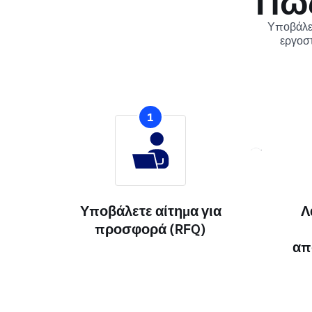
Πώς
Υποβάλετ
εργοστ
1
Υποβάλετε αίτημα για
Λ
προσφορά (RFQ)
απ