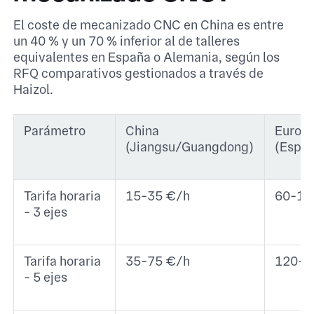
El coste de mecanizado CNC en China es entre
un 40 % y un 70 % inferior al de talleres
equivalentes en España o Alemania, según los
RFQ comparativos gestionados a través de
Haizol.
Parámetro
China
Europa
(Jiangsu/Guangdong)
(Espa
Tarifa horaria
15-35 €/h
60-12
- 3 ejes
Tarifa horaria
35-75 €/h
120-2
- 5 ejes