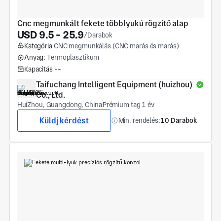
Cnc megmunkált fekete többlyukú rögzítő alap
USD 9.5 - 25.9
/Darabok
Kategória
CNC megmunkálás (CNC marás és marás)
Anyag:
Termoplasztikum
Kapacitás
--
Taifuchang Intelligent Equipment (huizhou) 
Co., Ltd.
HuiZhou, Guangdong, China
Prémium tag 1 év
Küldj kérdést
Min. rendelés:
10 Darabok