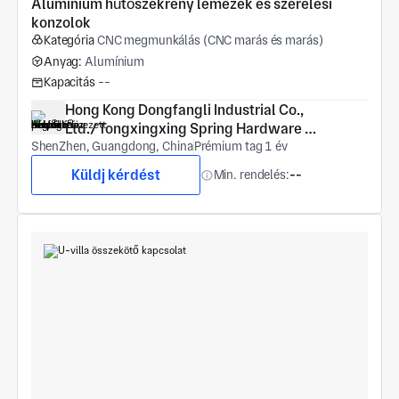
Alumínium hűtőszekrény lemezek és szerelési 
konzolok
Kategória
CNC megmunkálás (CNC marás és marás)
Anyag:
Alumínium
Kapacitás
--
Hong Kong Dongfangli Industrial Co., 
Ltd./Tongxingxing Spring Hardware 
ShenZhen, Guangdong, China
(Shenzhen) Co., Ltd
Prémium tag 1 év
Küldj kérdést
Min. rendelés:
--