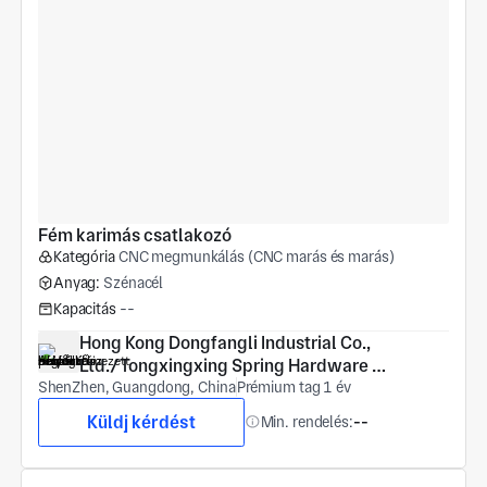
Fém karimás csatlakozó
Kategória
CNC megmunkálás (CNC marás és marás)
Anyag:
Szénacél
Kapacitás
--
Hong Kong Dongfangli Industrial Co., 
Ltd./Tongxingxing Spring Hardware 
ShenZhen, Guangdong, China
(Shenzhen) Co., Ltd
Prémium tag 1 év
Küldj kérdést
Min. rendelés:
--