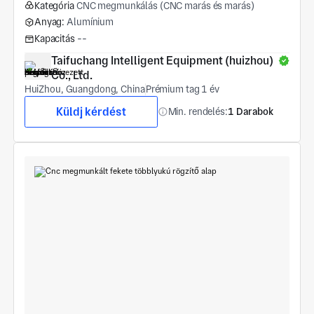
Kategória
CNC megmunkálás (CNC marás és marás)
Anyag:
Alumínium
Kapacitás
--
Taifuchang Intelligent Equipment (huizhou) 
Co., Ltd.
HuiZhou, Guangdong, China
Prémium tag 1 év
Küldj kérdést
Min. rendelés:
1 Darabok