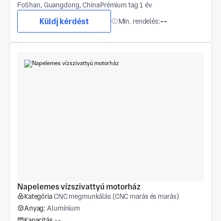
FoShan, Guangdong, China
Prémium tag 1 év
Küldj kérdést
Min. rendelés:
--
Napelemes vízszivattyú motorház
Kategória
CNC megmunkálás (CNC marás és marás)
Anyag:
Alumínium
Kapacitás
--