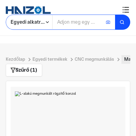
Egyedi alkatrészek keresése
Kezdőlap
Egyedi termékek
CNC megmunkálás
Marás
Szűrő (1)