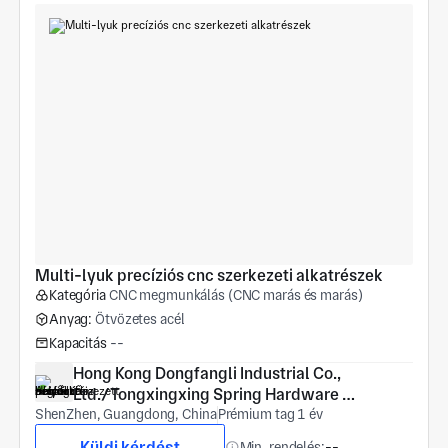
Multi-lyuk precíziós cnc szerkezeti alkatrészek
Kategória
CNC megmunkálás (CNC marás és marás)
Anyag:
Ötvözetes acél
Kapacitás
--
Hong Kong Dongfangli Industrial Co., 
Ltd./Tongxingxing Spring Hardware 
ShenZhen, Guangdong, China
(Shenzhen) Co., Ltd
Prémium tag 1 év
Küldj kérdést
Min. rendelés:
--