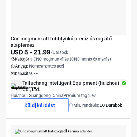
Cnc megmunkált többlyukú precíziós rögzítő 
alaplemez
USD 5 - 21.99
/Darabok
Kategória
CNC megmunkálás (CNC marás és marás)
Anyag:
Nemesmentes acél
Kapacitás
--
Taifuchang Intelligent Equipment (huizhou) 
Co., Ltd.
HuiZhou, Guangdong, China
Prémium tag 1 év
Küldj kérdést
Min. rendelés:
10 Darabok