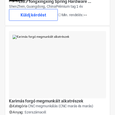
Ltd./Tongxingxing Spring Hardware 
ShenZhen, Guangdong, China
(Shenzhen) Co., Ltd
Prémium tag 1 év
Küldj kérdést
Min. rendelés:
--
Karimás forgó megmunkált alkatrészek
Kategória
CNC megmunkálás (CNC marás és marás)
Anyag:
Szerszámacél