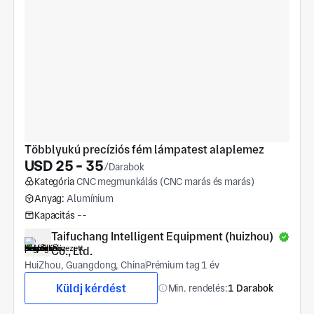
Többlyukú precíziós fém lámpatest alaplemez
USD 25 - 35
/Darabok
Kategória
CNC megmunkálás (CNC marás és marás)
Anyag:
Alumínium
Kapacitás
--
Taifuchang Intelligent Equipment (huizhou) 
Co., Ltd.
HuiZhou, Guangdong, China
Prémium tag 1 év
Küldj kérdést
Min. rendelés:
1 Darabok