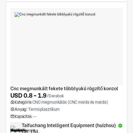
Cnc megmunkált fekete többlyukú rögzítő konzol
USD 0.8 - 1.9
/Darabok
Kategória
CNC megmunkálás (CNC marás és marás)
Anyag:
Termoplasztikum
Kapacitás
--
Taifuchang Intelligent Equipment (huizhou) 
Co., Ltd.