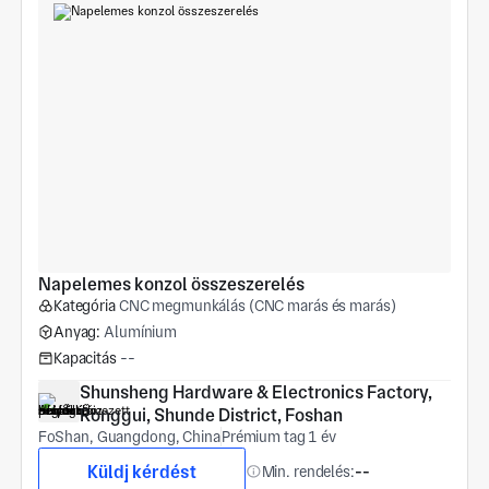
Napelemes konzol összeszerelés
Kategória
CNC megmunkálás (CNC marás és marás)
Anyag:
Alumínium
Kapacitás
--
Shunsheng Hardware & Electronics Factory, 
Ronggui, Shunde District, Foshan
FoShan, Guangdong, China
Prémium tag 1 év
Küldj kérdést
Min. rendelés:
--