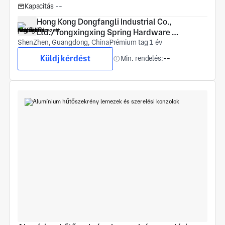
Kapacitás
--
Hong Kong Dongfangli Industrial Co., 
Ltd./Tongxingxing Spring Hardware 
ShenZhen, Guangdong, China
(Shenzhen) Co., Ltd
Prémium tag 1 év
Küldj kérdést
Min. rendelés:
--