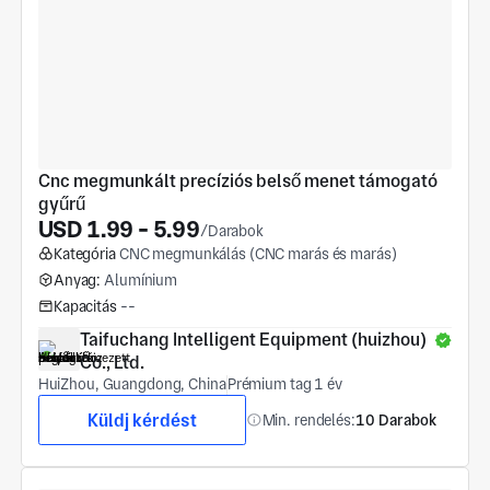
Cnc megmunkált precíziós belső menet támogató 
gyűrű
USD 1.99 - 5.99
/Darabok
Kategória
CNC megmunkálás (CNC marás és marás)
Anyag:
Alumínium
Kapacitás
--
Taifuchang Intelligent Equipment (huizhou) 
Co., Ltd.
HuiZhou, Guangdong, China
Prémium tag 1 év
Küldj kérdést
Min. rendelés:
10 Darabok