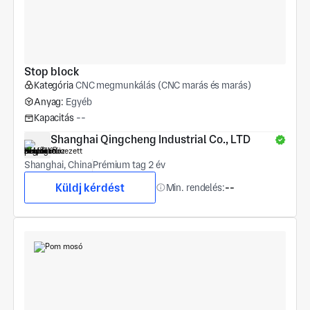
Stop block
Kategória
CNC megmunkálás (CNC marás és marás)
Anyag:
Egyéb
Kapacitás
--
Shanghai Qingcheng Industrial Co., LTD
Shanghai, China
Prémium tag 2 év
Küldj kérdést
Min. rendelés:
--