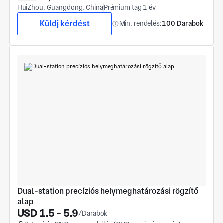
HuiZhou, Guangdong, China
Prémium tag 1 év
Küldj kérdést
Min. rendelés:
100 Darabok
Dual-station precíziós helymeghatározási rögzítő 
alap
USD 1.5 - 5.9
/Darabok