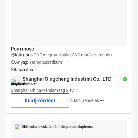
Pom mosó
Kategória
CNC megmunkálás (CNC marás és marás)
Anyag:
Termoplasztikum
Kapacitás
--
Shanghai Qingcheng Industrial Co., LTD
Shanghai, China
Prémium tag 2 év
Küldj kérdést
Min. rendelés:
--