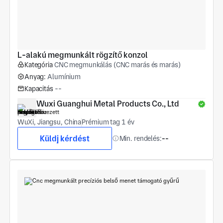
L-alakú megmunkált rögzítő konzol
Kategória
CNC megmunkálás (CNC marás és marás)
Anyag:
Alumínium
Kapacitás
--
Wuxi Guanghui Metal Products Co., Ltd
WuXi, Jiangsu, China
Prémium tag 1 év
Küldj kérdést
Min. rendelés:
--