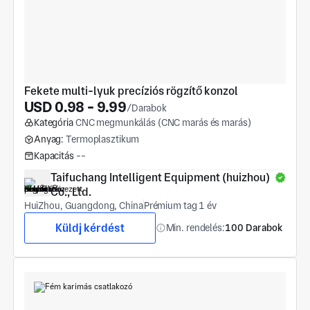
Fekete multi-lyuk precíziós rögzítő konzol
USD 0.98 - 9.99
/Darabok
Kategória
CNC megmunkálás (CNC marás és marás)
Anyag:
Termoplasztikum
Kapacitás
--
Taifuchang Intelligent Equipment (huizhou) 
Co., Ltd.
HuiZhou, Guangdong, China
Prémium tag 1 év
Küldj kérdést
Min. rendelés:
100 Darabok