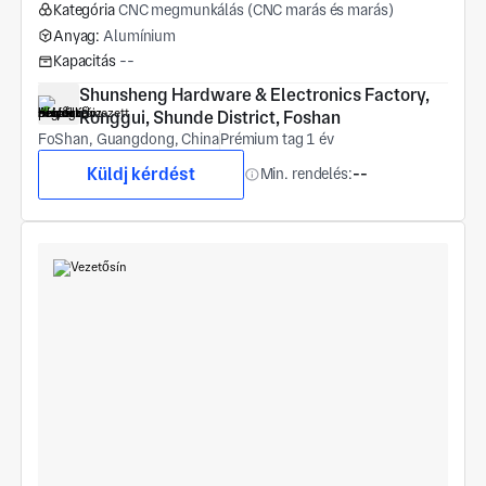
Kategória
CNC megmunkálás (CNC marás és marás)
Anyag:
Alumínium
Kapacitás
--
Shunsheng Hardware & Electronics Factory, 
Ronggui, Shunde District, Foshan
FoShan, Guangdong, China
Prémium tag 1 év
Küldj kérdést
Min. rendelés:
--