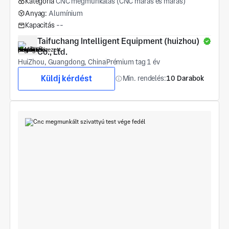
Kategória
CNC megmunkálás (CNC marás és marás)
Anyag:
Alumínium
Kapacitás
--
Taifuchang Intelligent Equipment (huizhou) 
Co., Ltd.
HuiZhou, Guangdong, China
Prémium tag 1 év
Küldj kérdést
Min. rendelés:
10 Darabok