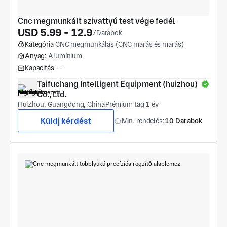
Cnc megmunkált szivattyú test vége fedél
USD 5.99 - 12.9
/Darabok
Kategória
CNC megmunkálás (CNC marás és marás)
Anyag:
Alumínium
Kapacitás
--
Taifuchang Intelligent Equipment (huizhou) 
Co., Ltd.
HuiZhou, Guangdong, China
Prémium tag 1 év
Küldj kérdést
Min. rendelés:
10 Darabok