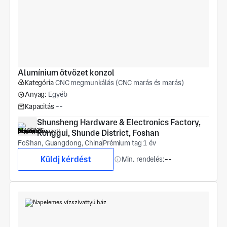
Alumínium ötvözet konzol
Kategória
CNC megmunkálás (CNC marás és marás)
Anyag:
Egyéb
Kapacitás
--
Shunsheng Hardware & Electronics Factory, 
Ronggui, Shunde District, Foshan
FoShan, Guangdong, China
Prémium tag 1 év
Küldj kérdést
Min. rendelés:
--