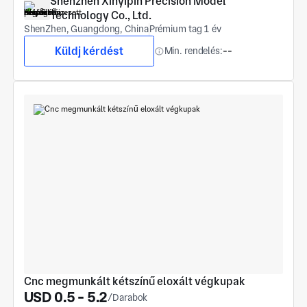
Shenzhen Xinyipin Precision Model 
Technology Co., Ltd.
ShenZhen, Guangdong, China
Prémium tag 1 év
Küldj kérdést
Min. rendelés:
--
Cnc megmunkált kétszínű eloxált végkupak
USD 0.5 - 5.2
/Darabok