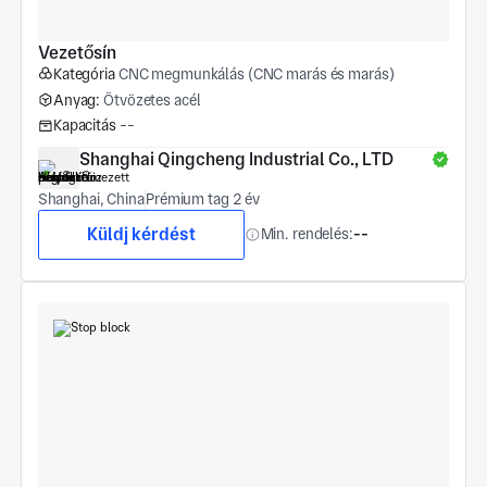
Vezetősín
Kategória
CNC megmunkálás (CNC marás és marás)
Anyag:
Ötvözetes acél
Kapacitás
--
Shanghai Qingcheng Industrial Co., LTD
Shanghai, China
Prémium tag 2 év
Küldj kérdést
Min. rendelés:
--