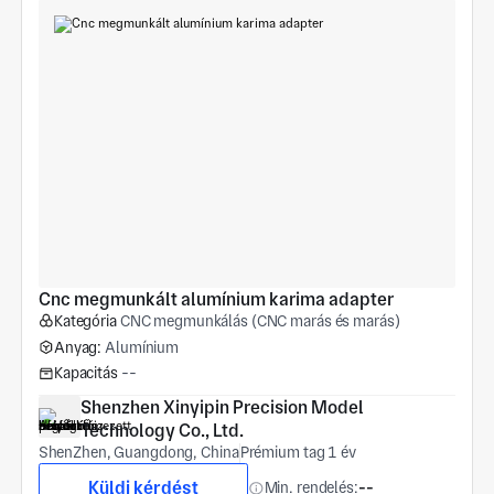
Cnc megmunkált alumínium karima adapter
Kategória
CNC megmunkálás (CNC marás és marás)
Anyag:
Alumínium
Kapacitás
--
Shenzhen Xinyipin Precision Model 
Technology Co., Ltd.
ShenZhen, Guangdong, China
Prémium tag 1 év
Küldj kérdést
Min. rendelés:
--