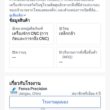
เครื่องจักรกลสวิสในซูโจวผลิตศูนย์กลางกลึงที่มีส่วนประกอบ
ของเจ้านายจากโลหะผสมเหล็ก; และตำแหน่งการเปิดซี่ล้อ
แบบเรเดียลทั้งหมดถูกควบคุมตามความคลาดเคลื่อนในการ
ดูเพิ่มเติม
ข้อมูลสินค้า
วาดภาพของคุณในการตั้งค่าแบบหลายแกนเดียวโดยไม่ต้อง
เปลี่ยนตำแหน่งใหม่นี้จะช่วยลดข้อผิดพลาดเชิงมุม Spoke-
หมวดหมู่ผลิตภัณฑ์
วัสดุ
Position ที่สะสมเมื่อคุณสมบัติถูกกลึงในการตั้งค่าแยกต่าง
เครื่องจักร CNC (การ
เหล็กกล้า
หากตามลำดับสิ่งอำนวยความสะดวกครอบคลุมภาคเหนือ
กัดและการกลึง CNC)
ของ8,000ตารางเมตรกับลูกค้าทั่วทั้งระบบอัตโนมัติรถไฟ
และการต่อเรือ Iatf 16949, GJB9001c-2017และ ISO
9001รับรองที่ fenva's มณฑลเจียงซูสิ่งอำนวยความสะดวก
ความจุ
ปริมาณการสั่งซื้อขั้นต่ำ
รัฐบาลเครื่องจักร CNC คุณสมบัติในกระบวนการบันทึกมิติ
--
(MOQ)
--
และบันทึกคุณภาพสำหรับการบินและอวกาศ, ยานยนต์,
ทหาร, หุ่นยนต์, ทางการแพทย์, และการใช้งานเซมิ
คอนดักเตอร์ขัดสามารถใช้ได้สำหรับพื้นผิวเจ้านายแบริ่งที่
ต้องการพื้นผิวที่ควบคุมได้มีการทำเครื่องหมายและการพิมพ์
สำหรับการระบุส่วนประกอบส่งภาพวาดฮับของคุณด้วยความ
เกี่ยวกับโรงงาน
อดทน BOSS OD, BORE Class และตำแหน่งการเปิดพูดเพื่อให้
Fenva Precision
โรงงานซูโจวของเราสามารถอ้างงานได้
Jiangsu, China
สมาชิกพรีเมียม 4 ปี
โรงงานมุมมอง