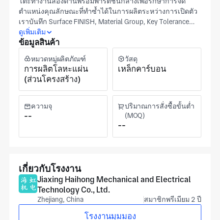
โต๊ะทำงานสองด้านพร้อมพาร์ติชั่นกลางเพื่อรักษาการจัด
ตำแหน่งคุณลักษณะที่ทำซ้ำได้ในการผลิตระหว่างการเปิดตัว
เราบันทึก Surface FINISH, Material Group, Key Tolerance
band และ Datum scheckpoints เป็นจุดตรวจหลักสำหรับการ
ดูเพิ่มเติม
ข้อมูลสินค้า
ตั้งค่ากระบวนการและการตรวจสอบในบรรทัดเราจัดแนว
การผลิตให้ตรงกับรูปวาดมิติที่ได้รับอนุมัติซึ่งคุณจัดเตรียมไว้
หมวดหมู่ผลิตภัณฑ์
วัสดุ
เพื่อถนอมโต๊ะทำงานแบบสองด้านตลอดเครื่องจักร CNC และ
การผลิตโลหะแผ่น
เหล็กคาร์บอน
การประกอบ Jiaxing Haihong ได้รับการรับรอง ISO 9001ให้
(ส่วนโครงสร้าง)
เครื่องจักร CNC และการสนับสนุนการประกอบในเจ้อเจียง
พื้นที่การผลิตวัดเหนือ35,000ตารางเมตรตลาดปลายทาง
ทั่วไปได้แก่ภาคการทหารการทำงานอัตโนมัติและการสื่อสาร
ความจุ
ปริมาณการสั่งซื้อขั้นต่ำ
การกำหนดราคาและการจัดตารางเวลาถูกกำหนดโดย
--
(MOQ)
--
ปริมาณการสั่งซื้อและการเลือกวัสดุสำหรับแต่ละรุ่นพร้อม
การตอบสนองการอนุมัติและการกำหนดเวลาภายใน
ประมาณการการจัดส่ง
เกี่ยวกับโรงงาน
Jiaxing Haihong Mechanical and Electrical
Technology Co., Ltd.
Zhejiang, China
สมาชิกพรีเมียม 2 ปี
โรงงานมุมมอง