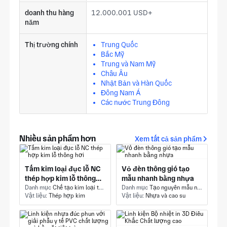
doanh thu hàng
12.000.001 USD+
năm
Thị trường chính
Trung Quốc
Bắc Mỹ
Trung và Nam Mỹ
Châu Âu
Nhật Bản và Hàn Quốc
Đông Nam Á
Các nước Trung Đông
Nhiều sản phẩm hơn
Xem tất cả sản phẩm
Tấm kim loại đục lỗ NC
Vỏ đèn thông gió tạo
thép hợp kim lỗ thông
mẫu nhanh bằng nhựa
hơi
Danh mục
Chế tạo kim loại tấm - Đấm điều khiển số
Danh mục
Tạo nguyên mẫu nhanh - In 3D-Nhựa
Vật liệu:
Thép hợp kim
Vật liệu:
Nhựa và cao su