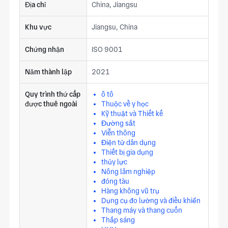
Địa chỉ
China, Jiangsu
Khu vực
Jiangsu, China
Chứng nhận
ISO 9001
Năm thành lập
2021
Quy trình thứ cấp
ô tô
được thuê ngoài
Thuộc về y học
Kỹ thuật và Thiết kế
Đường sắt
Viễn thông
Điện tử dân dụng
Thiết bị gia dụng
thủy lực
Nông lâm nghiệp
đóng tàu
Hàng không vũ trụ
Dụng cụ đo lường và điều khiển
Thang máy và thang cuốn
Thắp sáng