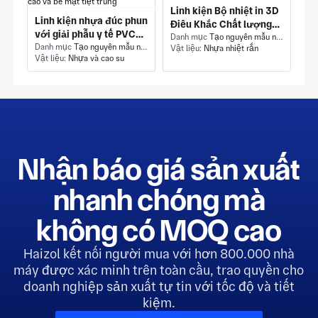
Linh kiện Bộ nhiệt in 3D
Linh kiện nhựa đúc phun
Điêu Khắc Chất lượng
với giải phẫu y tế PVC
cao
Danh mục
Tạo nguyên mẫu nhanh - In 3D-Nhựa
chất lượng cao và bề
Danh mục
Tạo nguyên mẫu nhanh - In 3D-Nhựa
Vật liệu:
Nhựa nhiệt rắn
Vật liệu:
Nhựa và cao su
mặt tiệt trùng
Nhận báo giá sản xuất
nhanh chóng mà
không có MOQ cao
Haizol kết nối người mua với hơn 800.000 nhà
máy được xác minh trên toàn cầu, trao quyền cho
doanh nghiệp sản xuất tự tin với tốc độ và tiết
kiệm.