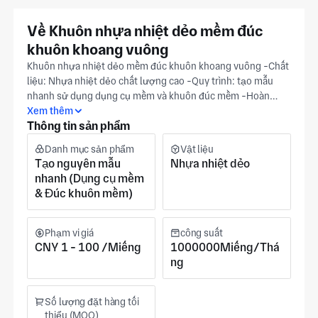
Về Khuôn nhựa nhiệt dẻo mềm đúc
khuôn khoang vuông
Khuôn nhựa nhiệt dẻo mềm đúc khuôn khoang vuông -Chất
liệu: Nhựa nhiệt dẻo chất lượng cao -Quy trình: tạo mẫu
nhanh sử dụng dụng cụ mềm và khuôn đúc mềm -Hoàn
thiện: Bề mặt nhẵn -Ứng dụng: Lý tưởng cho việc tạo mẫu
Xem thêm
Thông tin sản phẩm
và sản xuất hàng loạt nhỏ -Tùy chỉnh: Có thể tùy chỉnh theo
bản vẽ -Mẫu: mẫu có sẵn theo yêu cầu -Dịch vụ OEM: đã
Danh mục sản phẩm
Vật liệu
chấp nhận -Được sử dụng rộng rãi trong: Máy móc, ô tô,
Tạo nguyên mẫu
Nhựa nhiệt dẻo
công nghiệp điện tử
nhanh (Dụng cụ mềm
& Đúc khuôn mềm)
Phạm vi giá
công suất
CNY 1 - 100 /Miếng
1000000Miếng/Thá
ng
Số lượng đặt hàng tối
thiểu (MOQ)