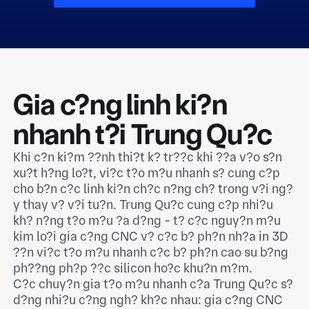
Gia c?ng linh ki?n
nhanh t?i Trung Qu?c
Khi c?n ki?m ??nh thi?t k? tr??c khi ??a v?o s?n
xu?t h?ng lo?t, vi?c t?o m?u nhanh s? cung c?p
cho b?n c?c linh ki?n ch?c n?ng ch? trong v?i ng?
y thay v? v?i tu?n. Trung Qu?c cung c?p nhi?u
kh? n?ng t?o m?u ?a d?ng - t? c?c nguy?n m?u
kim lo?i gia c?ng CNC v? c?c b? ph?n nh?a in 3D
??n vi?c t?o m?u nhanh c?c b? ph?n cao su b?ng
ph??ng ph?p ??c silicon ho?c khu?n m?m.
C?c chuy?n gia t?o m?u nhanh c?a Trung Qu?c s?
d?ng nhi?u c?ng ngh? kh?c nhau: gia c?ng CNC