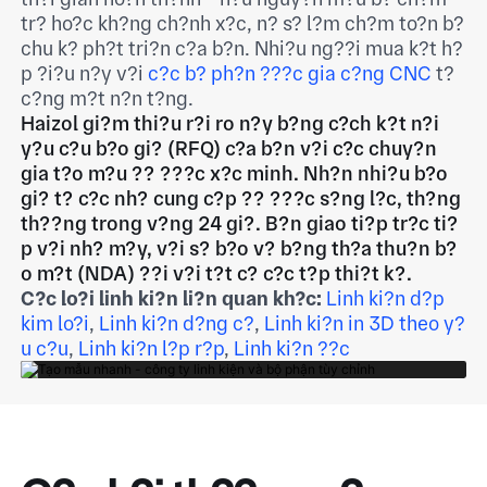
tr? ho?c kh?ng ch?nh x?c, n? s? l?m ch?m to?n b?
chu k? ph?t tri?n c?a b?n. Nhi?u ng??i mua k?t h?
p ?i?u n?y v?i
c?c b? ph?n ???c gia c?ng CNC
t?
c?ng m?t n?n t?ng.
Haizol gi?m thi?u r?i ro n?y b?ng c?ch k?t n?i
y?u c?u b?o gi? (RFQ) c?a b?n v?i c?c chuy?n
gia t?o m?u ?? ???c x?c minh. Nh?n nhi?u b?o
gi? t? c?c nh? cung c?p ?? ???c s?ng l?c, th?ng
th??ng trong v?ng 24 gi?. B?n giao ti?p tr?c ti?
p v?i nh? m?y, v?i s? b?o v? b?ng th?a thu?n b?
o m?t (NDA) ??i v?i t?t c? c?c t?p thi?t k?.
C?c lo?i linh ki?n li?n quan kh?c:
Linh ki?n d?p
kim lo?i
,
Linh ki?n d?ng c?
,
Linh ki?n in 3D theo y?
u c?u
,
Linh ki?n l?p r?p
,
Linh ki?n ??c