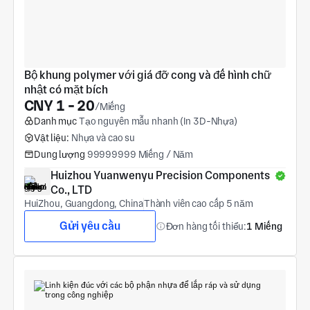
Bộ khung polymer với giá đỡ cong và đế hình chữ 
nhật có mặt bích
CNY 1 - 20
/Miếng
Danh mục
Tạo nguyên mẫu nhanh (In 3D-Nhựa)
Vật liệu:
Nhựa và cao su
Dung lượng
99999999 Miếng / Năm
Huizhou Yuanwenyu Precision Components 
Co., LTD
HuiZhou, Guangdong, China
Thành viên cao cấp 5 năm
Gửi yêu cầu
Đơn hàng tối thiểu:
1 Miếng