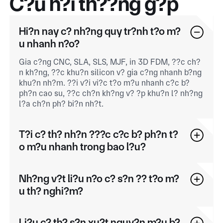
C?u h?i th??ng g?p
Hi?n nay c? nh?ng quy tr?nh t?o m?
u nhanh n?o?
Gia c?ng CNC, SLA, SLS, MJF, in 3D FDM, ??c ch?
n kh?ng, ??c khu?n silicon v? gia c?ng nhanh b?ng
khu?n nh?m. ??i v?i vi?c t?o m?u nhanh c?c b?
ph?n cao su, ??c ch?n kh?ng v? ?p khu?n l? nh?ng
l?a ch?n ph? bi?n nh?t.
T?i c? th? nh?n ???c c?c b? ph?n t?
o m?u nhanh trong bao l?u?
Nh?ng v?t li?u n?o c? s?n ?? t?o m?
u th? nghi?m?
Li?u c? th? s?n xu?t nguy?n m?u b?