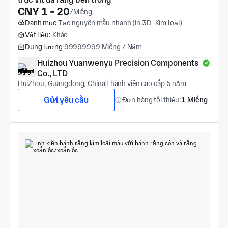
CNY 1 - 20
/Miếng
Danh mục
Tạo nguyên mẫu nhanh (In 3D-Kim loại)
Vật liệu:
Khác
Dung lượng
99999999 Miếng / Năm
Huizhou Yuanwenyu Precision Components 
Co., LTD
HuiZhou, Guangdong, China
Thành viên cao cấp 5 năm
Gửi yêu cầu
Đơn hàng tối thiểu:
1 Miếng