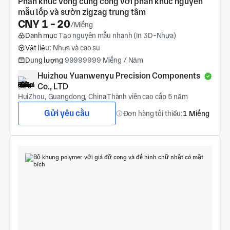
Phân khúc vòng cung cong với phân khúc nguyên 
mẫu lốp và sườn zigzag trung tâm
CNY 1 - 20
/Miếng
Danh mục
Tạo nguyên mẫu nhanh (In 3D-Nhựa)
Vật liệu:
Nhựa và cao su
Dung lượng
99999999 Miếng / Năm
Huizhou Yuanwenyu Precision Components 
Co., LTD
HuiZhou, Guangdong, China
Thành viên cao cấp 5 năm
Gửi yêu cầu
Đơn hàng tối thiểu:
1 Miếng