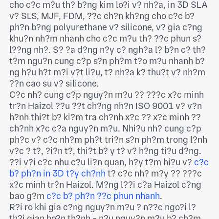
cho c?c m?u th? b?ng kim lo?i v? nh?a, in 3D SLA
v? SLS, MJF, FDM, ??c ch?n kh?ng cho c?c b?
ph?n b?ng polyurethane v? silicone, v? gia c?ng
khu?n nh?m nhanh cho c?c m?u th? ??c phun s?
l??ng nh?. S? ?a d?ng n?y c? ngh?a l? b?n c? th?
t?m ngu?n cung c?p s?n ph?m t?o m?u nhanh b?
ng h?u h?t m?i v?t li?u, t? nh?a k? thu?t v? nh?m
??n cao su v? silicone.
C?c nh? cung c?p nguy?n m?u ?? ???c x?c minh
tr?n Haizol ??u ??t ch?ng nh?n ISO 9001 v? v?n
h?nh thi?t b? ki?m tra ch?nh x?c ?? x?c minh ??
ch?nh x?c c?a nguy?n m?u. Nhi?u nh? cung c?p
ph?c v? c?c nh?m ph?t tri?n s?n ph?m trong l?nh
v?c ? t?, ?i?n t?, thi?t b? y t? v? h?ng ti?u d?ng.
??i v?i c?c nhu c?u li?n quan, h?y t?m hi?u v?
c?c
b? ph?n in 3D t?y ch?nh
t? c?c nh? m?y ?? ???c
x?c minh tr?n Haizol. M?ng l??i c?a Haizol c?ng
bao g?m
c?c b? ph?n ??c phun nhanh
.
R?i ro khi gia c?ng nguy?n m?u ? n??c ngo?i l?
th?i gian ho?n th?nh - n?u nguy?n m?u b? ch?m