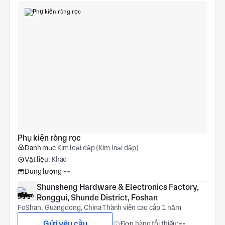
Phụ kiện ròng rọc
Danh mục
Kim loại dập (Kim loại dập)
Vật liệu:
Khác
Dung lượng
--
Shunsheng Hardware & Electronics Factory, 
Ronggui, Shunde District, Foshan
FoShan, Guangdong, China
Thành viên cao cấp 1 năm
Gửi yêu cầu
Đơn hàng tối thiểu:
--