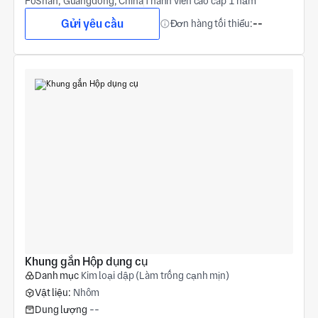
FoShan, Guangdong, China
Thành viên cao cấp 1 năm
Gửi yêu cầu
Đơn hàng tối thiểu:
--
Khung gắn Hộp dụng cụ
Danh mục
Kim loại dập (Làm trống cạnh mịn)
Vật liệu:
Nhôm
Dung lượng
--