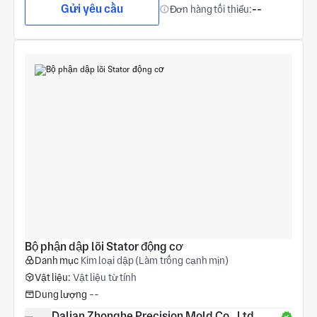
Gửi yêu cầu
Đơn hàng tối thiểu:
--
Bộ phận dập lõi Stator động cơ
Danh mục
Kim loại dập (Làm trống cạnh mịn)
Vật liệu:
Vật liệu từ tính
Dung lượng
--
Dalian Zhonghe Precision Mold Co., Ltd.