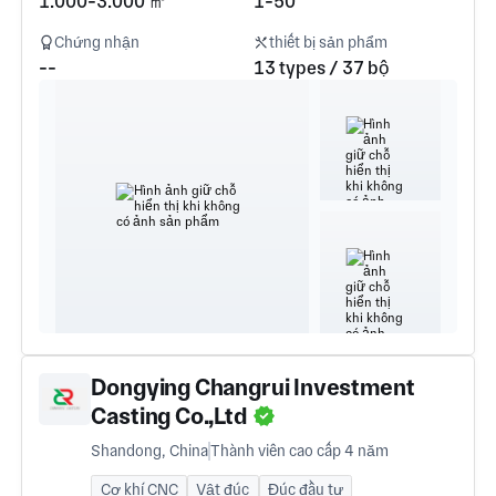
1.000-3.000 ㎡
1-50
Chứng nhận
thiết bị sản phẩm
--
13 types / 37 bộ
Dongying Changrui Investment
Casting Co.,Ltd
Shandong, China
Thành viên cao cấp 4 năm
Cơ khí CNC
Vật đúc
Đúc đầu tư