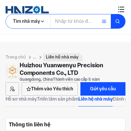
Tìm nhà máy
Trang chủ
...
Liên hệ nhà máy
Huizhou Yuanwenyu Precision
Components Co., LTD
Guangdong, China
Thành viên cao cấp 5 năm
Thêm vào Yêu thích
Gửi yêu cầu
Hồ sơ nhà máy
Triển lãm sản phẩm
Liên hệ nhà máy
Đánh giá
Thông tin liên hệ