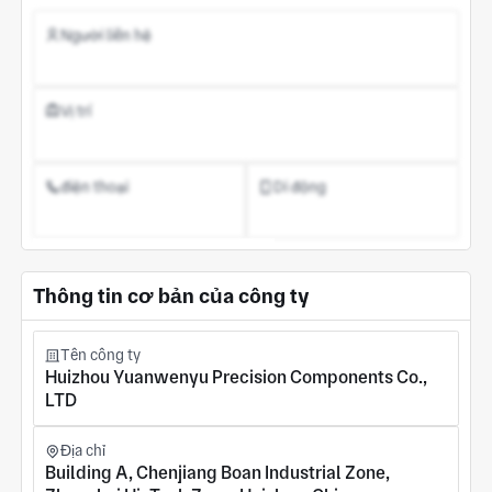
Người liên hệ
Vị trí
điện thoại
Di động
Đăng ký tài khoản
Thông tin cơ bản của công ty
Tên công ty
Huizhou Yuanwenyu Precision Components Co.,
LTD
Địa chỉ
Building A, Chenjiang Boan Industrial Zone,