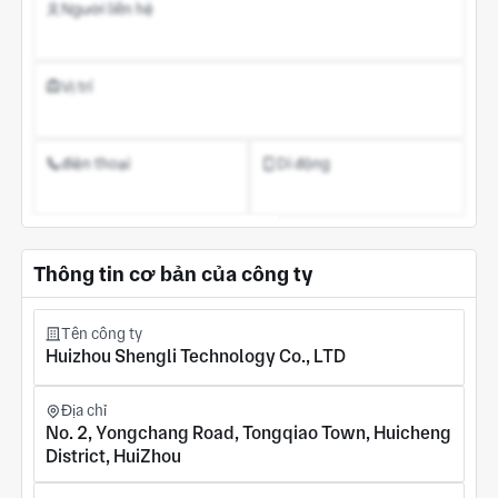
Người liên hệ
Vị trí
điện thoại
Di động
Đăng ký tài khoản
Thông tin cơ bản của công ty
Tên công ty
Huizhou Shengli Technology Co., LTD
Địa chỉ
No. 2, Yongchang Road, Tongqiao Town, Huicheng
District, HuiZhou