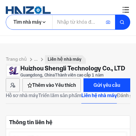
Tìm nhà máy
Trang chủ
...
Liên hệ nhà máy
Huizhou Shengli Technology Co., LTD
Guangdong, China
Thành viên cao cấp 1 năm
Thêm vào Yêu thích
Gửi yêu cầu
Hồ sơ nhà máy
Triển lãm sản phẩm
Liên hệ nhà máy
Đánh giá
Thông tin liên hệ