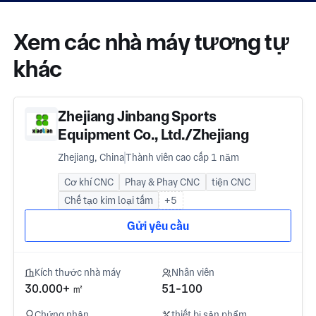
Xem các nhà máy tương tự
khác
Zhejiang Jinbang Sports
Equipment Co., Ltd./Zhejiang
Xiaotian Precision Machinery
Zhejiang, China
Thành viên cao cấp 1 năm
Technology Co., Ltd.
Cơ khí CNC
Phay & Phay CNC
tiện CNC
Chế tạo kim loại tấm
+5
Gửi yêu cầu
Kích thước nhà máy
Nhân viên
30.000+ ㎡
51-100
Chứng nhận
thiết bị sản phẩm