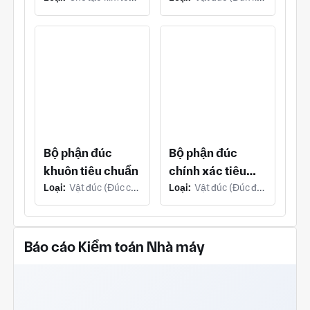
Bộ phận đúc
Bộ phận đúc
khuôn tiêu chuẩn
chính xác tiêu
Loại:
Vật đúc (Đúc chết)
Loại:
Vật đúc (Đúc đầu tư)
chuẩn
Báo cáo Kiểm toán Nhà máy