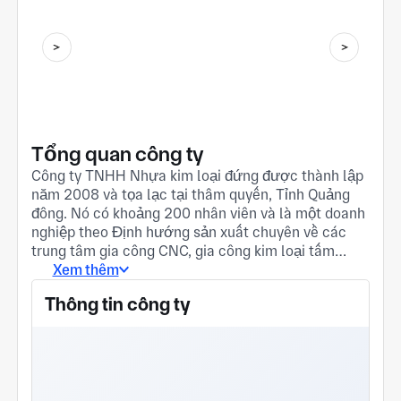
Tổng quan công ty
Công ty TNHH Nhựa kim loại đứng được thành lập
năm 2008 và tọa lạc tại thâm quyến, Tỉnh Quảng
đông. Nó có khoảng 200 nhân viên và là một doanh
nghiệp theo Định hướng sản xuất chuyên về các
trung tâm gia công CNC, gia công kim loại tấm
chính xác, dập kim loại, đúc, ép phun và sản xuất
Xem thêm
khuôn. Chúng tôi có thể cung cấp một bộ dịch vụ
Thông tin công ty
hoàn chỉnh từ thiết kế sản phẩm đến sản xuất, đúc
sản xuất, đóng gói đến vận chuyển, và có thể xử lý
các vật liệu kim loại và nhựa khác nhau như đồng,
sắt, nhôm, thép không gỉ, thép công cụ, hợp kim
titan, hợp kim kẽm, Thép vonfram, than chì, v. v.