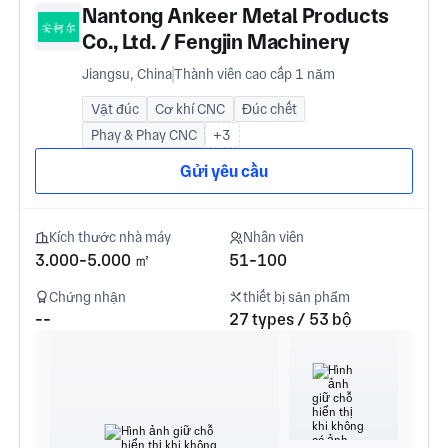
Nantong Ankeer Metal Products
Co., Ltd. / Fengjin Machinery
Factory, Tongzhou Bay
Jiangsu, China
Thành viên cao cấp 1 năm
Demonstration Zone
Vật đúc
Cơ khí CNC
Đúc chết
Phay & Phay CNC
+3
Gửi yêu cầu
Kích thước nhà máy
Nhân viên
3.000-5.000 ㎡
51-100
Chứng nhận
thiết bị sản phẩm
--
27 types / 53 bộ