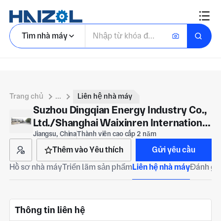
Tìm nhà máy
Trang chủ
...
Liên hệ nhà máy
Suzhou Dingqian Energy Industry Co.,
Ltd./Shanghai Waixinren International
Trade Co., Ltd
Jiangsu, China
Thành viên cao cấp 2 năm
Thêm vào Yêu thích
Gửi yêu cầu
Hồ sơ nhà máy
Triển lãm sản phẩm
Liên hệ nhà máy
Đánh giá
Thông tin liên hệ