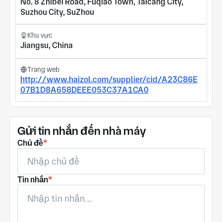
No. 8 Zhibei Road, Fuqiao Town, Taicang City,
Suzhou City, SuZhou
Khu vực
Jiangsu, China
Trang web
http://www.haizol.com/supplier/cid/A23C86E
07B1D8A658DEEE053C37A1CA0
Gửi tin nhắn đến nhà máy
Chủ đề
*
Tin nhắn
*