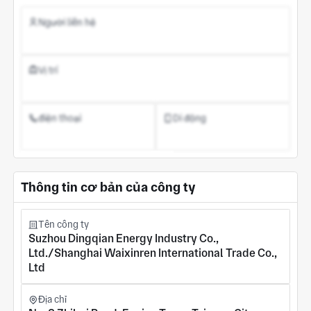
Người liên hệ
Vị trí
điện thoại
Di động
Đăng ký tài khoản
Thông tin cơ bản của công ty
Tên công ty
Suzhou Dingqian Energy Industry Co.,
Ltd./Shanghai Waixinren International Trade Co.,
Ltd
Địa chỉ