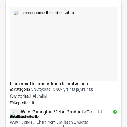
L-asennettu koneellinen kiinnityskius
Kategoria
CNC työstö (CNC-jyrsintä ja jyrsintä)
Materiaali:
Alumiini
Kapasiteetti
--
Wuxi Guanghui Metal Products Co., Ltd
WuXi, Jiangsu, China
Premium-jäsen 1 vuotta