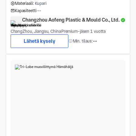
Materiaali:
Kupari
Kapasiteetti
--
Changzhou Aofeng Plastic & Mould Co., Ltd.
ChangZhou, Jiangsu, China
Premium-jäsen 1 vuotta
Lähetä kysely
Min. tilaus:
--