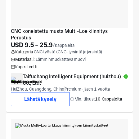
CNC koneistettu musta Multi-Loe kiinnitys 
Perustus
USD 9.5 - 25.9
/Kappaleita
Kategoria
CNC työstö (CNC-jyrsintä ja jyrsintä)
Materiaali:
Lämminmuokattava muovi
Kapasiteetti
--
Taifuchang Intelligent Equipment (huizhou) 
Co., Ltd.
HuiZhou, Guangdong, China
Premium-jäsen 1 vuotta
Lähetä kysely
Min. tilaus:
10 Kappaleita