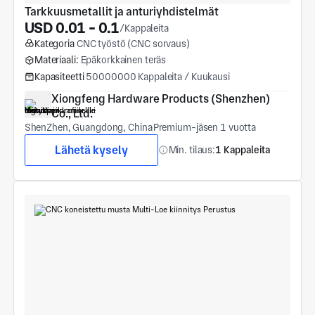
Tarkkuusmetallit ja anturiyhdistelmät
USD 0.01 - 0.1
/Kappaleita
Kategoria
CNC työstö (CNC sorvaus)
Materiaali:
Epäkorkkainen teräs
Kapasiteetti
50000000 Kappaleita / Kuukausi
Xiongfeng Hardware Products (Shenzhen) 
Co., Ltd.
ShenZhen, Guangdong, China
Premium-jäsen 1 vuotta
Lähetä kysely
Min. tilaus:
1 Kappaleita