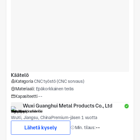
Käätelö
Kategoria
CNC työstö (CNC sorvaus)
Materiaali:
Epäkorkkainen teräs
Kapasiteetti
--
Wuxi Guanghui Metal Products Co., Ltd
WuXi, Jiangsu, China
Premium-jäsen 1 vuotta
Lähetä kysely
Min. tilaus:
--