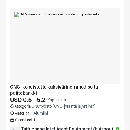
CNC-koneistettu kaksivärinen anodisoitu 
päätekankki
USD 0.5 - 5.2
/Kappaleita
Kategoria
CNC työstö (CNC-jyrsintä ja jyrsintä)
Materiaali:
Alumiini
Kapasiteetti
--
Taifuchang Intelligent Equipment (huizhou) 