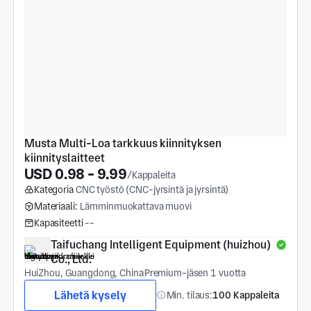
Musta Multi-Loa tarkkuus kiinnityksen 
kiinnityslaitteet
USD 0.98 - 9.99
/Kappaleita
Kategoria
CNC työstö (CNC-jyrsintä ja jyrsintä)
Materiaali:
Lämminmuokattava muovi
Kapasiteetti
--
Taifuchang Intelligent Equipment (huizhou) 
Co., Ltd.
HuiZhou, Guangdong, China
Premium-jäsen 1 vuotta
Lähetä kysely
Min. tilaus:
100 Kappaleita