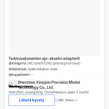
Tarkkuuskoneiden ajo-akselin adapterit
Kategoria
CNC työstö (CNC jyrsintä ja sorvaus)
Materiaali:
Epäkorkkainen teräs
Kapasiteetti
--
Shenzhen Xinyipin Precision Model 
Technology Co., Ltd.
ShenZhen, Guangdong, China
Premium-jäsen 1 vuotta
Lähetä kysely
Min. tilaus:
--