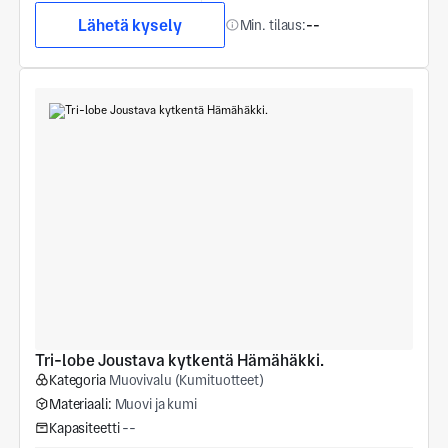
Lähetä kysely
Min. tilaus:
--
Tri-lobe Joustava kytkentä Hämähäkki.
Kategoria
Muovivalu (Kumituotteet)
Materiaali:
Muovi ja kumi
Kapasiteetti
--