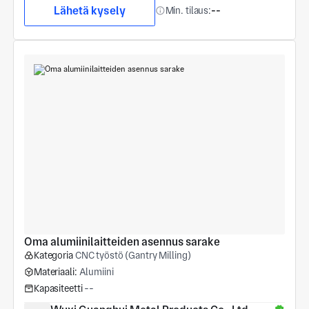
Lähetä kysely
Min. tilaus:
--
Oma alumiinilaitteiden asennus sarake
Kategoria
CNC työstö (Gantry Milling)
Materiaali:
Alumiini
Kapasiteetti
--