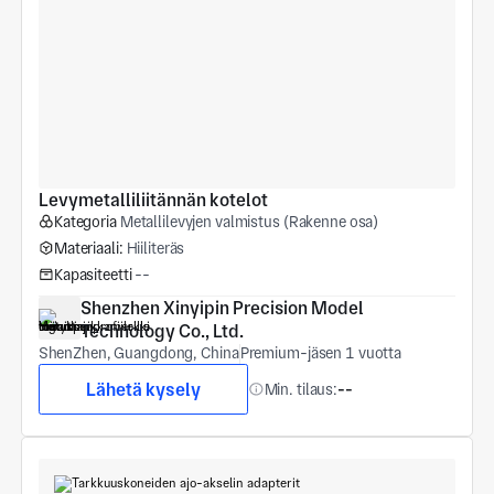
Levymetalliliitännän kotelot
Kategoria
Metallilevyjen valmistus (Rakenne osa)
Materiaali:
Hiiliteräs
Kapasiteetti
--
Shenzhen Xinyipin Precision Model 
Technology Co., Ltd.
ShenZhen, Guangdong, China
Premium-jäsen 1 vuotta
Lähetä kysely
Min. tilaus:
--