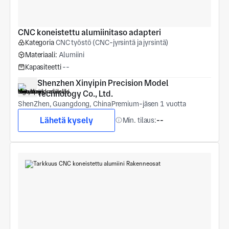
CNC koneistettu alumiinitaso adapteri
Kategoria
CNC työstö (CNC-jyrsintä ja jyrsintä)
Materiaali:
Alumiini
Kapasiteetti
--
Shenzhen Xinyipin Precision Model 
Technology Co., Ltd.
ShenZhen, Guangdong, China
Premium-jäsen 1 vuotta
Lähetä kysely
Min. tilaus:
--