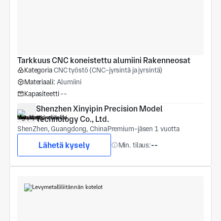
Tarkkuus CNC koneistettu alumiini Rakenneosat
Kategoria
CNC työstö (CNC-jyrsintä ja jyrsintä)
Materiaali:
Alumiini
Kapasiteetti
--
Shenzhen Xinyipin Precision Model 
Technology Co., Ltd.
ShenZhen, Guangdong, China
Premium-jäsen 1 vuotta
Lähetä kysely
Min. tilaus:
--