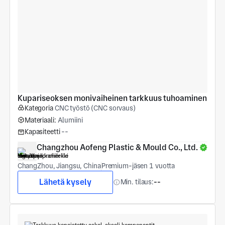
Kupariseoksen monivaiheinen tarkkuus tuhoaminen
Kategoria
CNC työstö (CNC sorvaus)
Materiaali:
Alumiini
Kapasiteetti
--
Changzhou Aofeng Plastic & Mould Co., Ltd.
ChangZhou, Jiangsu, China
Premium-jäsen 1 vuotta
Lähetä kysely
Min. tilaus:
--