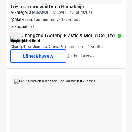
Tri-Lobe muoviliittymä Hämähäijä
Kategoria
Muovivalu (Muovi ruiskupuristus)
Materiaali:
Lämminmuokattava muovi
Kapasiteetti
--
Changzhou Aofeng Plastic & Mould Co., Ltd.
ChangZhou, Jiangsu, China
Premium-jäsen 1 vuotta
Lähetä kysely
Min. tilaus:
--