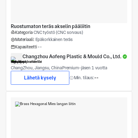
Ruostumaton teräs akselin pääliitin
Kategoria
CNC työstö (CNC sorvaus)
Materiaali:
Epäkorkkainen teräs
Kapasiteetti
--
Changzhou Aofeng Plastic & Mould Co., Ltd.
ChangZhou, Jiangsu, China
Premium-jäsen 1 vuotta
Lähetä kysely
Min. tilaus:
--