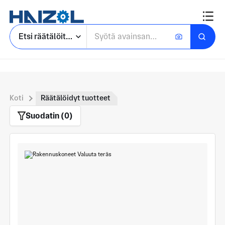
Etsi räätälöityjä osia
Koti
Räätälöidyt tuotteet
Suodatin (0)