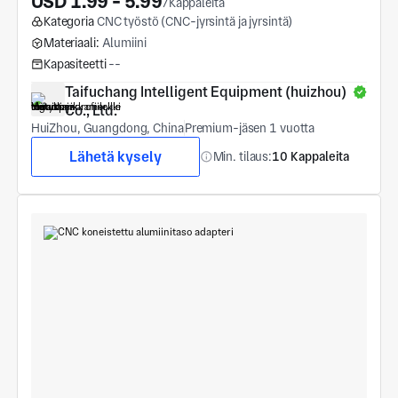
USD 1.99 - 5.99
/Kappaleita
Kategoria
CNC työstö (CNC-jyrsintä ja jyrsintä)
Materiaali:
Alumiini
Kapasiteetti
--
Taifuchang Intelligent Equipment (huizhou) 
Co., Ltd.
HuiZhou, Guangdong, China
Premium-jäsen 1 vuotta
Lähetä kysely
Min. tilaus:
10 Kappaleita