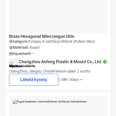
Brass Hexagonal Mies langan liitin
Kategoria
Pumppu & venttiili ja liittimet (Putken liitos)
Materiaali:
Kupari
Kapasiteetti
--
Changzhou Aofeng Plastic & Mould Co., Ltd.
ChangZhou, Jiangsu, China
Premium-jäsen 1 vuotta
Lähetä kysely
Min. tilaus:
--