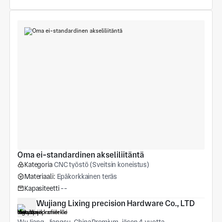
Oma ei-standardinen akseliliitäntä
Kategoria
CNC työstö (Sveitsin koneistus)
Materiaali:
Epäkorkkainen teräs
Kapasiteetti
--
Wujiang Lixing precision Hardware Co., LTD
WuJiang, Jiangsu, China
Premium-jäsen 4 vuotta