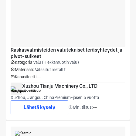
Raskasvalmisteiden valutekniset teräsyhteydet ja 
pivot-sulkeet
Kategoria
Valu (Hiekkamuotin valu)
Materiaali:
Valssitut metallit
Kapasiteetti
--
Xuzhou Tianju Machinery Co., LTD
XuZhou, Jiangsu, China
Premium-jäsen 5 vuotta
Lähetä kysely
Min. tilaus:
--