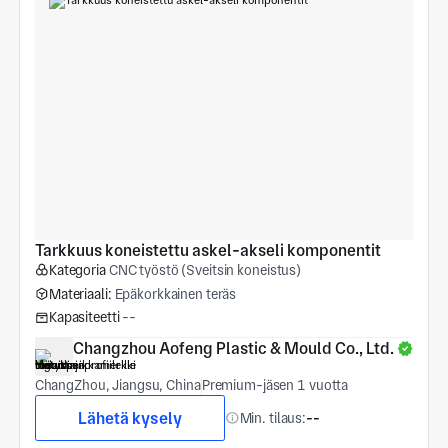
Tarkkuus koneistettu askel-akseli komponentit
Kategoria
CNC työstö (Sveitsin koneistus)
Materiaali:
Epäkorkkainen teräs
Kapasiteetti
--
Changzhou Aofeng Plastic & Mould Co., Ltd.
ChangZhou, Jiangsu, China
Premium-jäsen 1 vuotta
Lähetä kysely
Min. tilaus:
--