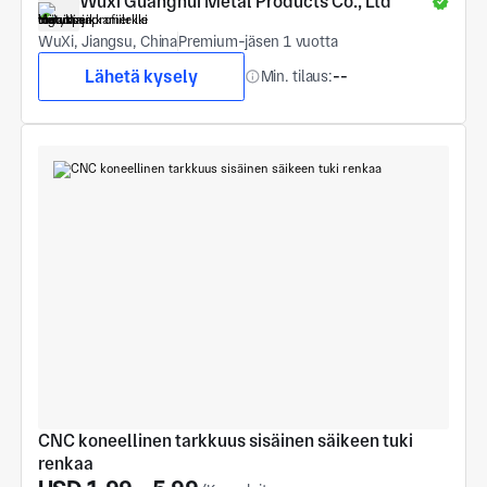
Wuxi Guanghui Metal Products Co., Ltd
WuXi, Jiangsu, China
Premium-jäsen 1 vuotta
Lähetä kysely
Min. tilaus:
--
CNC koneellinen tarkkuus sisäinen säikeen tuki 
renkaa