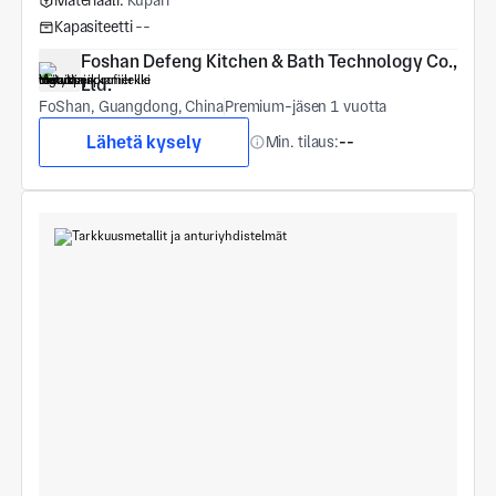
Materiaali:
Kupari
Kapasiteetti
--
Foshan Defeng Kitchen & Bath Technology Co., 
Ltd.
FoShan, Guangdong, China
Premium-jäsen 1 vuotta
Lähetä kysely
Min. tilaus:
--