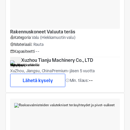
Rakennuskoneet Valuuta teräs
Kategoria
Valu (Hiekkamuotin valu)
Materiaali:
Rauta
Kapasiteetti
--
Xuzhou Tianju Machinery Co., LTD
XuZhou, Jiangsu, China
Premium-jäsen 5 vuotta
Lähetä kysely
Min. tilaus:
--