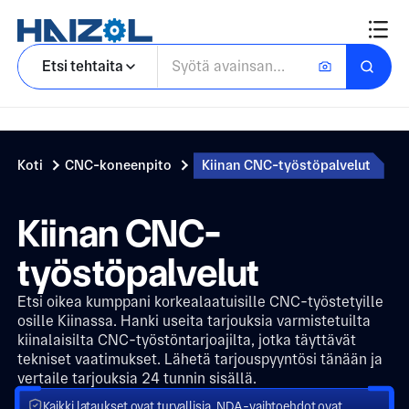
Etsi tehtaita
Koti
CNC-koneenpito
Kiinan CNC-työstöpalvelut
Kiinan CNC-
työstöpalvelut
Etsi oikea kumppani korkealaatuisille CNC-työstetyille
osille Kiinassa. Hanki useita tarjouksia varmistetuilta
kiinalaisilta CNC-työstöntarjoajilta, jotka täyttävät
tekniset vaatimukset. Lähetä tarjouspyyntösi tänään ja
vertaile tarjouksia 24 tunnin sisällä.
Kaikki lataukset ovat turvallisia. NDA-vaihtoehdot ovat