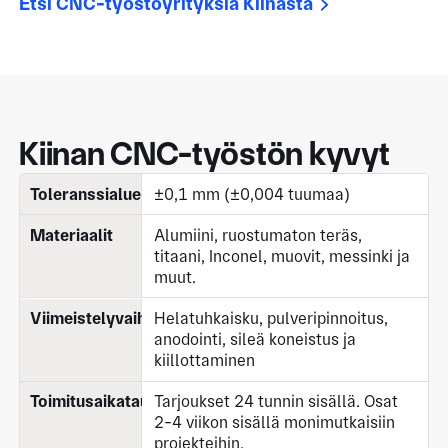
Etsi CNC-työstöyrityksiä Kiinasta
Kiinan CNC-työstön kyvyt
Toleranssialue
±0,1 mm (±0,004 tuumaa)
Materiaalit
Alumiini, ruostumaton teräs,
titaani, Inconel, muovit, messinki ja
muut.
Viimeistelyvaihtoehdot
Helatuhkaisku, pulveripinnoitus,
anodointi, sileä koneistus ja
kiillottaminen
Toimitusaikataulut
Tarjoukset 24 tunnin sisällä. Osat
2-4 viikon sisällä monimutkaisiin
projekteihin.