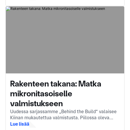
materiaalin monimutkaisiksi, korkealaatuisiksi
komponenteiksi.
Rakenteen takana: Matka
mikronitasoiselle
valmistukseen
Uudessa sarjassamme „Behind the Build“ valaisee
Kiinan mukautettua valmistusta. Piilossa oleva
moottori komponenttien taustalla, joita kohtaat
Lue lisää
joka päivä.