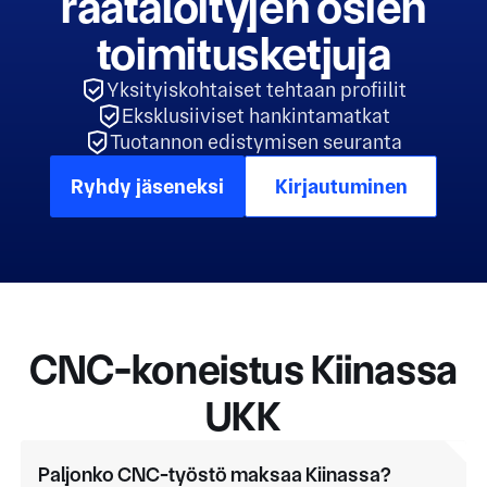
räätälöityjen osien
toimitusketjuja
Yksityiskohtaiset tehtaan profiilit
Eksklusiiviset hankintamatkat
Tuotannon edistymisen seuranta
Ryhdy jäseneksi
Kirjautuminen
CNC-koneistus Kiinassa
UKK
Paljonko CNC-työstö maksaa Kiinassa?