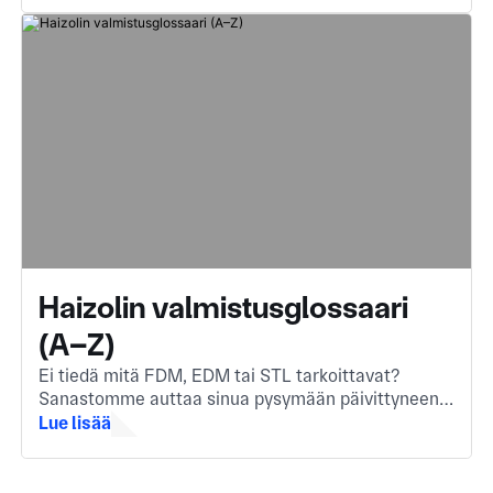
Haizolin valmistusglossaari
(A–Z)
Ei tiedä mitä FDM, EDM tai STL tarkoittavat?
Sanastomme auttaa sinua pysymään päivittyneenä
tärkeimmistä valmistusalan termeistä. Olipa
Lue lisää
kyseessä uusi aloittaja tai nopea kertaustyö.