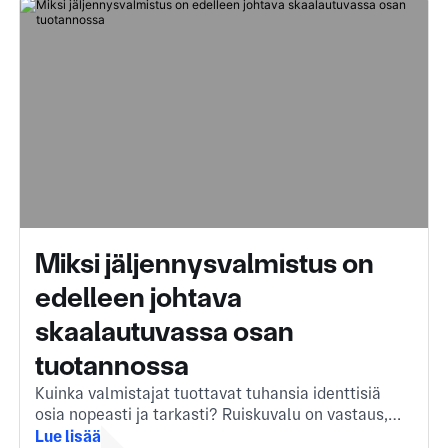
Miksi jäljennysvalmistus on
edelleen johtava
skaalautuvassa osan
tuotannossa
Kuinka valmistajat tuottavat tuhansia identtisiä
osia nopeasti ja tarkasti? Ruiskuvalu on vastaus,
ratkaiseva menetelmä, joka muuttaa sulan
Lue lisää