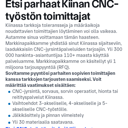
Etsi parhaat Kiinan CNC-
työstön toimittajat
Kiinassa tarkkoja toleransseja ja määräaikoja
noudattavien toimittajien löytäminen voi olla vaikeaa.
Autamme sinua voittamaan tämän haasteen.
Markkinapaikkamme yhdistää sinut Kiinassa sijaitseviin,
laadukkaisiin CNC-jyrsintäpalveluiden tarjoajiin. Yli 300
000 hankinta-asiantuntijaa 110+ maasta käyttää
palveluamme. Markkinapaikkamme on käsitellyt yli 1
miljoona tarjouspyyntöä (RFQ).
Sovitamme pyyntösi parhaiten sopivien toimittajien
kanssa tarkkojen tarjousten saamiseksi. Voit
määrittää vaatimukset sisältäen:
CNC-jyrsintä, sorvaus, sorvin operaatiot, hionta tai
reitityspalvelut Kiinassa.
Vaihtoehdot 3-akseliselle, 4-akseliselle ja 5-
akseliselle CNC-työstölle.
Jälkikäsittely ja pinnan viimeistely
Yli 30 materiaalia saatavana.