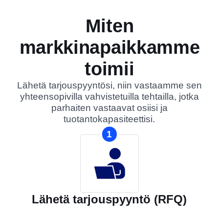
Miten
markkinapaikkamme
toimii
Lähetä tarjouspyyntösi, niin vastaamme sen
yhteensopivilla vahvistetuilla tehtailla, jotka
parhaiten vastaavat osiisi ja
tuotantokapasiteettisi.
1
Lähetä tarjouspyyntö (RFQ)