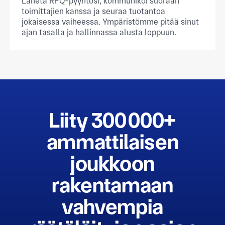
Lähetä RFQ-pyyntösi, kommunikoi suoraan
toimittajien kanssa ja seuraa tuotantoa
jokaisessa vaiheessa. Ympäristömme pitää sinut
ajan tasalla ja hallinnassa alusta loppuun.
Liity 300 000+
ammattilaisen
joukkoon
rakentamaan
vahvempia