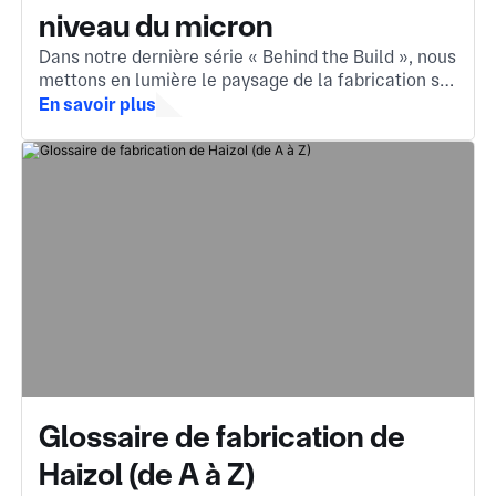
niveau du micron
Dans notre dernière série « Behind the Build », nous
mettons en lumière le paysage de la fabrication sur
mesure en Chine. Le moteur invisible derrière les
En savoir plus
composants que vous rencontrez chaque jour.
Glossaire de fabrication de
Haizol (de A à Z)