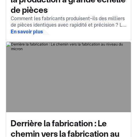
de pièces
Comment les fabricants produisent-ils des milliers
de pièces identiques avec rapidité et précision ? Le
moulage par injection est la réponse, une méthode
En savoir plus
essentielle qui transforme le matériau fondu en
composants complexes et de haute qualité.
Derrière la fabrication : Le
chemin vers la fabrication au