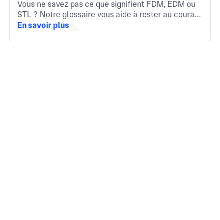
Vous ne savez pas ce que signifient FDM, EDM ou
STL ? Notre glossaire vous aide à rester au courant
des termes les plus importants de la fabrication.
En savoir plus
Que vous soyez nouveau dans le secteur ou besoin
d'un rappel rapide.