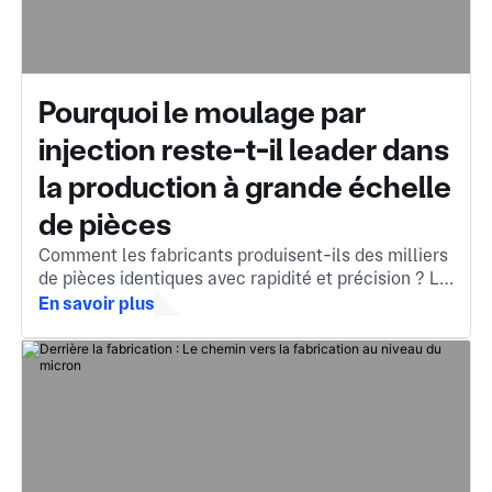
Pourquoi le moulage par
injection reste-t-il leader dans
la production à grande échelle
de pièces
Comment les fabricants produisent-ils des milliers
de pièces identiques avec rapidité et précision ? Le
moulage par injection est la réponse, une méthode
En savoir plus
essentielle qui transforme le matériau fondu en
composants complexes et de haute qualité.