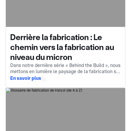
Derrière la fabrication : Le
chemin vers la fabrication au
niveau du micron
Dans notre dernière série « Behind the Build », nous
mettons en lumière le paysage de la fabrication sur
mesure en Chine. Le moteur invisible derrière les
En savoir plus
composants que vous rencontrez chaque jour.