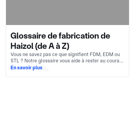
Glossaire de fabrication de
Haizol (de A à Z)
Vous ne savez pas ce que signifient FDM, EDM ou
STL ? Notre glossaire vous aide à rester au courant
des termes les plus importants de la fabrication.
En savoir plus
Que vous soyez nouveau dans le secteur ou besoin
d'un rappel rapide.