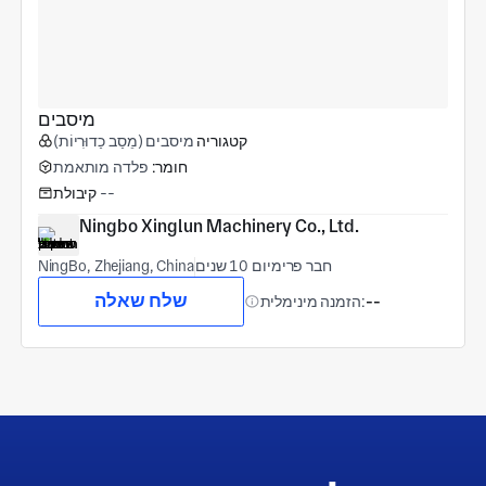
מיסבים
קטגוריה
מיסבים (מֵסַב כַדוּרִיוֹת)
חומר:
פלדה מותאמת
--
קיבולת
Ningbo Xinglun Machinery Co., Ltd.
חבר פרימיום 10 שנים
NingBo, Zhejiang, China
שלח שאלה
--
הזמנה מינימלית: