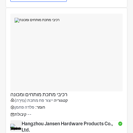
רכיבי מתכת מותחים ומכונה
קטגוריה
ייצור פח מתכת (גְזִירָה)
חומר:
פלדה פחמן
--
קיבולת
Hangzhou Jansen Hardware Products Co., 
Ltd.