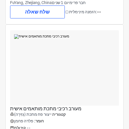
חבר פרימיום 1 שנים
FuYang, Zhejiang, China
שלח שאלה
--
הזמנה מינימלית:
מעורב רכיבי מתכת מותאמים אישית
קטגוריה
ייצור פח מתכת (גְזִירָה)
חומר:
פלדה פחמן
--
קיבולת