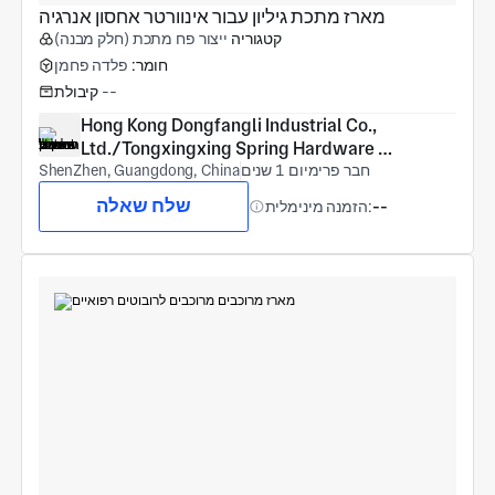
מארז מתכת גיליון עבור אינוורטר אחסון אנרגיה
קטגוריה
ייצור פח מתכת (חלק מבנה)
חומר:
פלדה פחמן
--
קיבולת
Hong Kong Dongfangli Industrial Co., 
Ltd./Tongxingxing Spring Hardware 
חבר פרימיום 1 שנים
(Shenzhen) Co., Ltd
ShenZhen, Guangdong, China
שלח שאלה
--
הזמנה מינימלית: