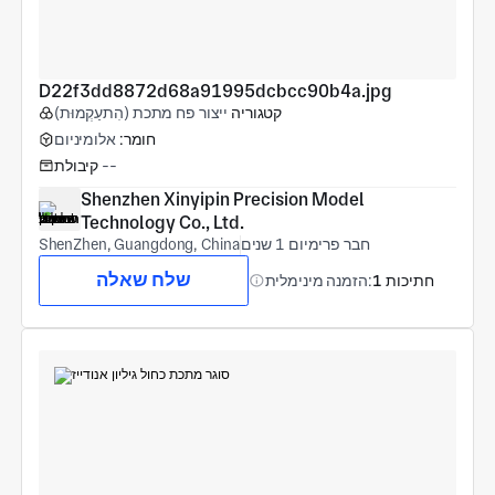
D22f3dd8872d68a91995dcbcc90b4a.jpg
קטגוריה
ייצור פח מתכת (הִתעַקְמוּת)
חומר:
אלומיניום
--
קיבולת
Shenzhen Xinyipin Precision Model 
Technology Co., Ltd.
חבר פרימיום 1 שנים
ShenZhen, Guangdong, China
שלח שאלה
1 חתיכות
הזמנה מינימלית: