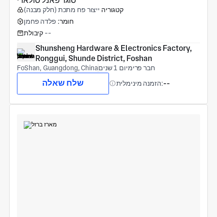
סוגר פאנל סולארי
קטגוריה
ייצור פח מתכת (חלק מבנה)
חומר:
פלדה פחמן
--
קיבולת
Shunsheng Hardware & Electronics Factory, 
Ronggui, Shunde District, Foshan
חבר פרימיום 1 שנים
FoShan, Guangdong, China
שלח שאלה
--
הזמנה מינימלית: