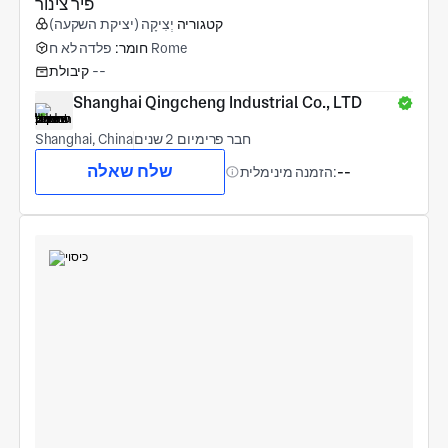
פיר צינור
קטגוריה
יְצִיקָה (יציקת השקעה)
פלדה לא ח Rome
חומר:
--
קיבולת
Shanghai Qingcheng Industrial Co., LTD
חבר פרימיום 2 שנים
Shanghai, China
שלח שאלה
--
הזמנה מינימלית: