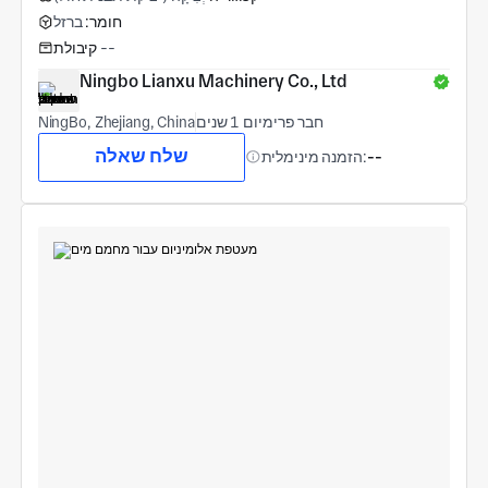
חומר:
ברזל
--
קיבולת
Ningbo Lianxu Machinery Co., Ltd
חבר פרימיום 1 שנים
NingBo, Zhejiang, China
שלח שאלה
--
הזמנה מינימלית: