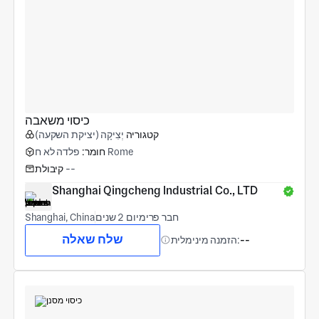
כיסוי משאבה
קטגוריה
יְצִיקָה (יציקת השקעה)
פלדה לא ח Rome
חומר:
--
קיבולת
Shanghai Qingcheng Industrial Co., LTD
חבר פרימיום 2 שנים
Shanghai, China
שלח שאלה
--
הזמנה מינימלית: