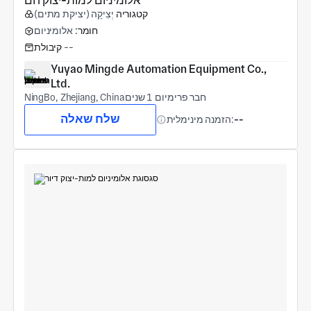
אלומיניום למות-יצוק חם
קטגוריה
יְצִיקָה (יציקת מתים)
חומר:
אלומיניום
--
קיבולת
Yuyao Mingde Automation Equipment Co., 
Ltd.
חבר פרימיום 1 שנים
NingBo, Zhejiang, China
שלח שאלה
--
הזמנה מינימלית: