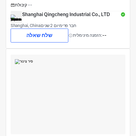
--
קיבולת
Shanghai Qingcheng Industrial Co., LTD
חבר פרימיום 2 שנים
Shanghai, China
שלח שאלה
--
הזמנה מינימלית: