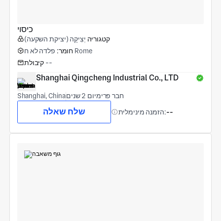
כיסוי
קטגוריה
יְצִיקָה (יציקת השקעה)
פלדה לא ח Rome
חומר:
--
קיבולת
Shanghai Qingcheng Industrial Co., LTD
חבר פרימיום 2 שנים
Shanghai, China
שלח שאלה
--
הזמנה מינימלית: