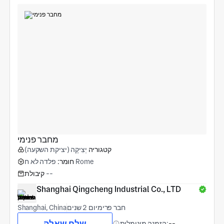
מחבר פנימי
קטגוריה
יְצִיקָה (יציקת השקעה)
פלדה לא ח Rome
חומר:
--
קיבולת
Shanghai Qingcheng Industrial Co., LTD
חבר פרימיום 2 שנים
Shanghai, China
שלח שאלה
--
הזמנה מינימלית: