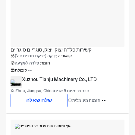
קשירות פלדה יצוק ויצוק, סוגריים סוגריים
קטגוריה
יְצִיקָה (יציקת תבנית חול)
חומר:
פלדה לשקיעה
--
קיבולת
Xuzhou Tianju Machinery Co., LTD
חבר פרימיום 5 שנים
XuZhou, Jiangsu, China
שלח שאלה
--
הזמנה מינימלית: