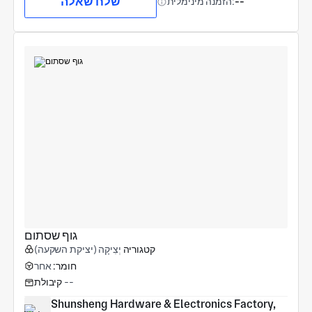
שלח שאלה
--
הזמנה מינימלית:
גוף שסתום
קטגוריה
יְצִיקָה (יציקת השקעה)
חומר:
אחר
--
קיבולת
Shunsheng Hardware & Electronics Factory, 