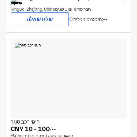
חבר פרימיום 1 שנים
NingBo, Zhejiang, China
שלח שאלה
--
הזמנה מינימלית:
היגוי רכב סוגר
CNY 10 - 100
/--
קטגוריה
יְצִיקָה (יציקת תבנית חול)