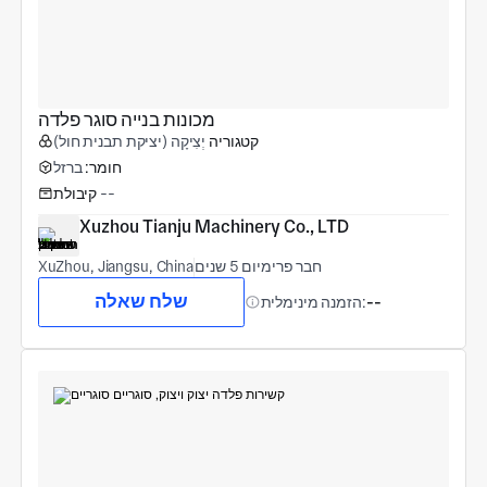
מכונות בנייה סוגר פלדה
קטגוריה
יְצִיקָה (יציקת תבנית חול)
חומר:
ברזל
--
קיבולת
Xuzhou Tianju Machinery Co., LTD
חבר פרימיום 5 שנים
XuZhou, Jiangsu, China
שלח שאלה
--
הזמנה מינימלית: