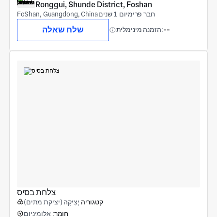
Ronggui, Shunde District, Foshan
חבר פרימיום 1 שנים
FoShan, Guangdong, China
שלח שאלה
--
הזמנה מינימלית:
צלחת בסיס
קטגוריה
יְצִיקָה (יציקת מתים)
חומר:
אלומיניום