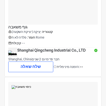
גוף משאבה
קטגוריה
יְצִיקָה (יציקת השקעה)
פלדה לא ח Rome
חומר:
--
קיבולת
Shanghai Qingcheng Industrial Co., LTD
חבר פרימיום 2 שנים
Shanghai, China
שלח שאלה
--
הזמנה מינימלית: