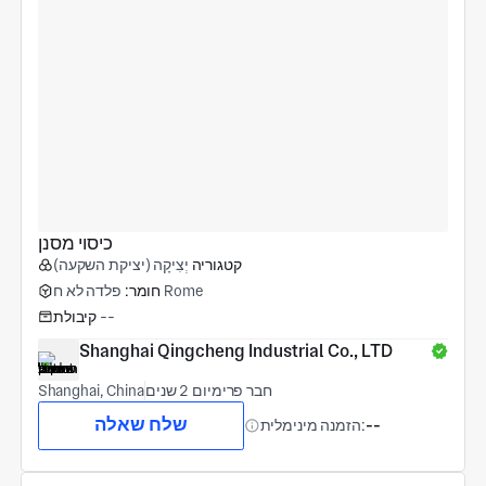
כיסוי מסנן
קטגוריה
יְצִיקָה (יציקת השקעה)
פלדה לא ח Rome
חומר:
--
קיבולת
Shanghai Qingcheng Industrial Co., LTD
חבר פרימיום 2 שנים
Shanghai, China
שלח שאלה
--
הזמנה מינימלית: