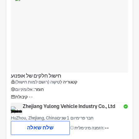
חישול חלקים של אופנוע
קטגוריה
לְטִישָׁה (רושם למות חישול)
חומר:
אלומיניום
--
קיבולת
Zhejiang Yulong Vehicle Industry Co., Ltd
חבר פרימיום 1 שנים
HuZhou, Zhejiang, China
שלח שאלה
--
הזמנה מינימלית: