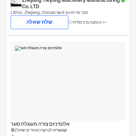
Zhejiang Tieyong Machinery Manufacturing 
Co. LTD
חבר פרימיום 6 שנים
LiShui, Zhejiang, China
שלח שאלה
--
הזמנה מינימלית:
אלומיניום צורה מעוגלת סוגר
קטגוריה
לְטִישָׁה (אחרים שחול)