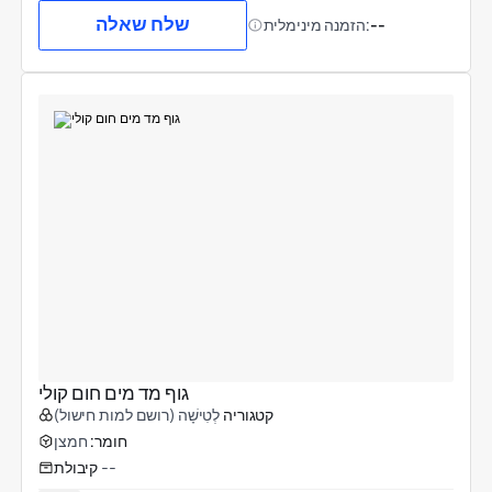
שלח שאלה
--
הזמנה מינימלית:
גוף מד מים חום קולי
קטגוריה
לְטִישָׁה (רושם למות חישול)
חומר:
חמצן
--
קיבולת