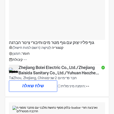
גוף פליז יצוק עם גוף מטר מים וחיבורי צינור הברגה
קטגוריה
לְטִישָׁה (רושם למות חישול)
חומר:
חמצן
--
קיבולת
Zhejiang Bolei Electric Co., Ltd./Zhejiang 
Baisida Sanitary Co., Ltd./Yuhuan Haozheng 
חבר פרימיום 2 שנים
COPPER Products Co., Ltd.
TaiZhou, Zhejiang, China
שלח שאלה
--
הזמנה מינימלית: