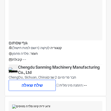
גוף שסתום
קטגוריה
לְטִישָׁה (רושם למות חישול)
חומר:
פלדה פחמן
--
קיבולת
Chengdu Sanming Machinery Manufacturing 
Co., Ltd
חבר פרימיום 2 שנים
ChengDu, Sichuan, China
שלח שאלה
--
הזמנה מינימלית: