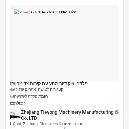
פלדה יצוק דיור מנוע עם קירות צד מקווקו
קטגוריה
לְטִישָׁה (אחרים שחול)
חומר:
פלדה לשקיעה
--
קיבולת
Zhejiang Tieyong Machinery Manufacturing 
Co. LTD
חבר פרימיום 6 שנים
LiShui, Zhejiang, China