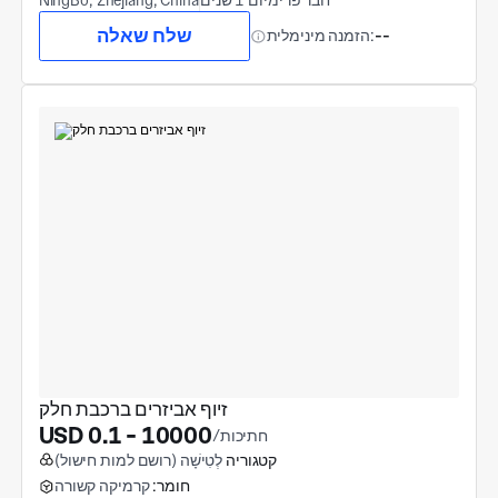
חבר פרימיום 1 שנים
NingBo, Zhejiang, China
שלח שאלה
--
הזמנה מינימלית:
זיוף אביזרים ברכבת חלק
USD 0.1 - 10000
/חתיכות
קטגוריה
לְטִישָׁה (רושם למות חישול)
חומר:
קרמיקה קשורה