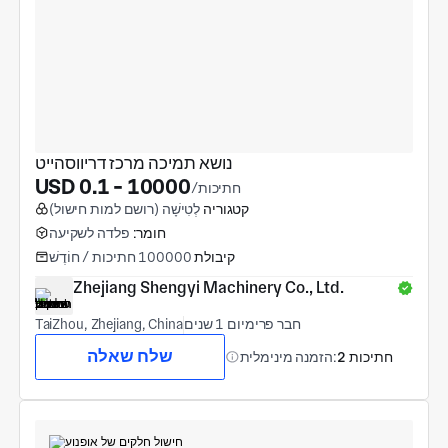
נושא תמיכה מרכז דריווסהייט
USD 0.1 - 10000
/חתיכות
קטגוריה
לְטִישָׁה (רושם למות חישול)
חומר:
פלדה לשקיעה
קיבולת
100000 חתיכות / חוֹדֶשׁ
Zhejiang Shengyi Machinery Co., Ltd.
חבר פרימיום 1 שנים
TaiZhou, Zhejiang, China
שלח שאלה
2 חתיכות
הזמנה מינימלית: