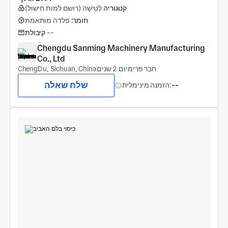
קטגוריה
לְטִישָׁה (רושם למות חישול)
חומר:
פלדה מותאמת
--
קיבולת
Chengdu Sanming Machinery Manufacturing 
Co., Ltd
חבר פרימיום 2 שנים
ChengDu, Sichuan, China
שלח שאלה
--
הזמנה מינימלית: