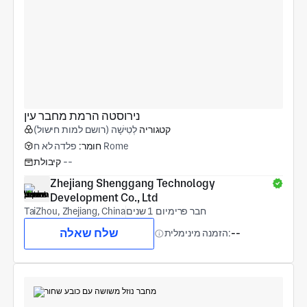
נירוסטה הרמת מחבר עין
קטגוריה
לְטִישָׁה (רושם למות חישול)
פלדה לא ח Rome
חומר:
--
קיבולת
Zhejiang Shenggang Technology 
Development Co., Ltd
חבר פרימיום 1 שנים
TaiZhou, Zhejiang, China
שלח שאלה
--
הזמנה מינימלית: