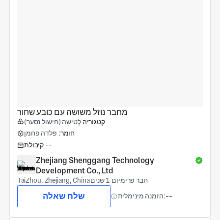
מחבר נוזל משושה עם כובע שחור
קטגוריה
לְטִישָׁה (חישול נסער)
חומר:
פלדה פחמן
--
קיבולת
Zhejiang Shenggang Technology 
Development Co., Ltd
חבר פרימיום 1 שנים
TaiZhou, Zhejiang, China
שלח שאלה
--
הזמנה מינימלית: