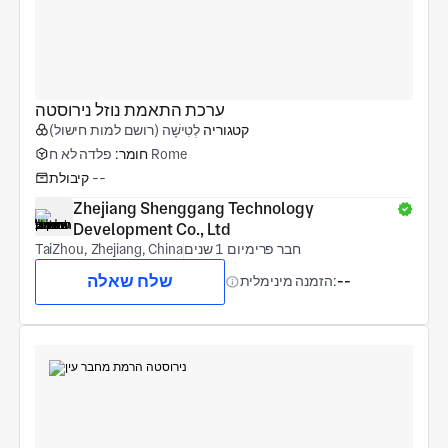
ערכת התאמת נוזל נירוסטה
קטגוריה
לְטִישָׁה (רושם למות חישול)
פלדה לא ח Rome
חומר:
--
קיבולת
Zhejiang Shenggang Technology 
Development Co., Ltd
חבר פרימיום 1 שנים
TaiZhou, Zhejiang, China
שלח שאלה
--
הזמנה מינימלית: