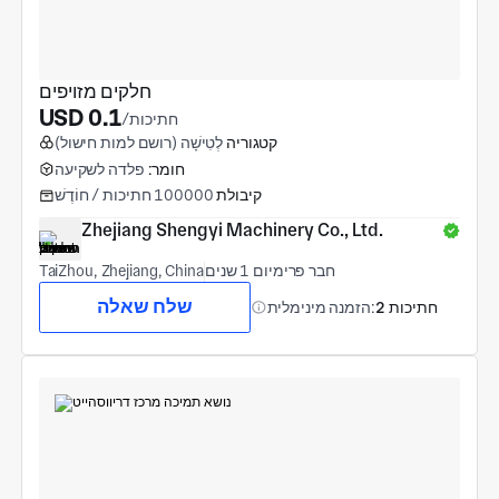
חלקים מזויפים
USD 0.1
/חתיכות
קטגוריה
לְטִישָׁה (רושם למות חישול)
חומר:
פלדה לשקיעה
קיבולת
100000 חתיכות / חוֹדֶשׁ
Zhejiang Shengyi Machinery Co., Ltd.
חבר פרימיום 1 שנים
TaiZhou, Zhejiang, China
שלח שאלה
2 חתיכות
הזמנה מינימלית: