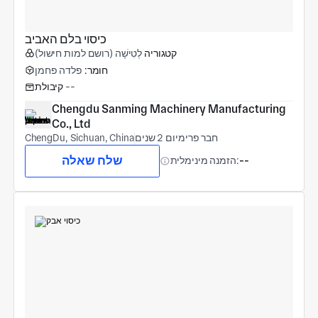
כיסוי בלם האביב
קטגוריה
לְטִישָׁה (רושם למות חישול)
חומר:
פלדה פחמן
--
קיבולת
Chengdu Sanming Machinery Manufacturing 
Co., Ltd
חבר פרימיום 2 שנים
ChengDu, Sichuan, China
שלח שאלה
--
הזמנה מינימלית: