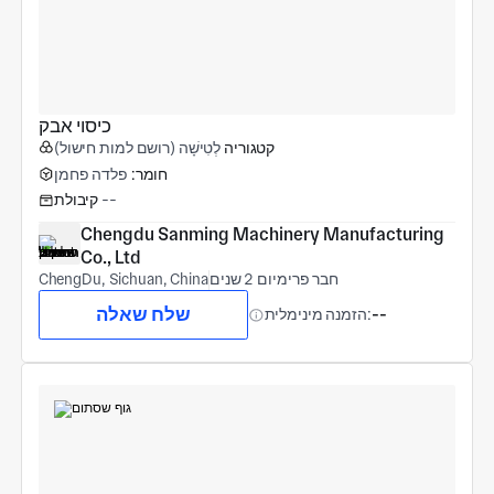
כיסוי אבק
קטגוריה
לְטִישָׁה (רושם למות חישול)
חומר:
פלדה פחמן
--
קיבולת
Chengdu Sanming Machinery Manufacturing 
Co., Ltd
חבר פרימיום 2 שנים
ChengDu, Sichuan, China
שלח שאלה
--
הזמנה מינימלית: