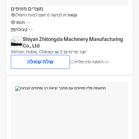
מוצרים מזויפים
קטגוריה
לְטִישָׁה (רושם למות חישול)
--
חומר:
--
קיבולת
Shiyan Zhitongda Machinery Manufacturing 
Co., Ltd
חבר פרימיום 2 שנים
ShiYan, Hubei, China
שלח שאלה
--
הזמנה מינימלית: