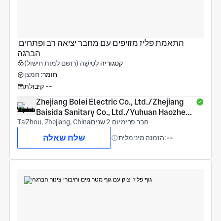
התאמת פליז מזויפים עם מחבר יציאה רב ופתחים 
הברגה
קטגוריה
לְטִישָׁה (רושם למות חישול)
חומר:
חמצן
--
קיבולת
Zhejiang Bolei Electric Co., Ltd./Zhejiang 
Baisida Sanitary Co., Ltd./Yuhuan Haozheng 
חבר פרימיום 2 שנים
COPPER Products Co., Ltd.
TaiZhou, Zhejiang, China
שלח שאלה
--
הזמנה מינימלית: