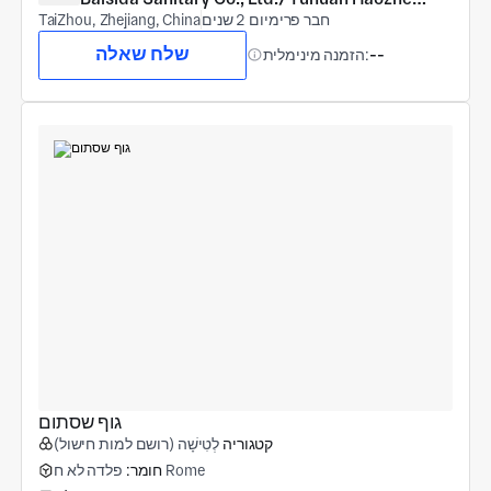
חבר פרימיום 2 שנים
COPPER Products Co., Ltd.
TaiZhou, Zhejiang, China
שלח שאלה
--
הזמנה מינימלית:
גוף שסתום
קטגוריה
לְטִישָׁה (רושם למות חישול)
פלדה לא ח Rome
חומר: