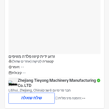
זרוע ידית קיזוז פלדה מזויפים
קטגוריה
לְטִישָׁה (אחרים שחול)
--
חומר:
--
קיבולת
Zhejiang Tieyong Machinery Manufacturing 
Co. LTD
חבר פרימיום 6 שנים
LiShui, Zhejiang, China
שלח שאלה
--
הזמנה מינימלית: