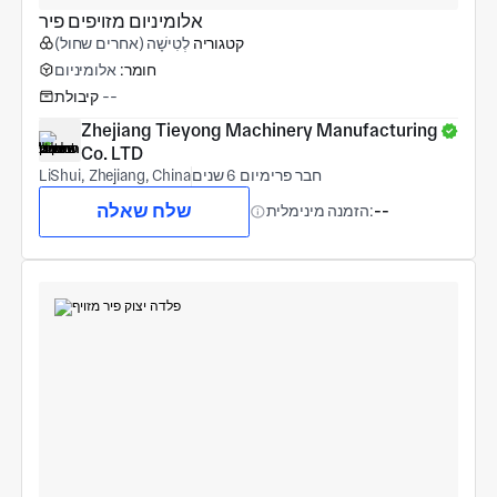
אלומיניום מזויפים פיר
קטגוריה
לְטִישָׁה (אחרים שחול)
חומר:
אלומיניום
--
קיבולת
Zhejiang Tieyong Machinery Manufacturing 
Co. LTD
חבר פרימיום 6 שנים
LiShui, Zhejiang, China
שלח שאלה
--
הזמנה מינימלית: