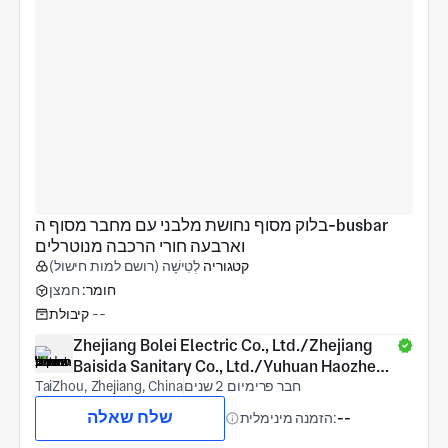
בלוק מסוף נחושת מלבני עם מחבר מסוף ה-busbar 
וארבעה חורי הרכבה מנוטרלים
קטגוריה
לְטִישָׁה (רושם למות חישול)
חומר:
חמצן
--
קיבולת
Zhejiang Bolei Electric Co., Ltd./Zhejiang 
Baisida Sanitary Co., Ltd./Yuhuan Haozheng 
חבר פרימיום 2 שנים
COPPER Products Co., Ltd.
TaiZhou, Zhejiang, China
שלח שאלה
--
הזמנה מינימלית: