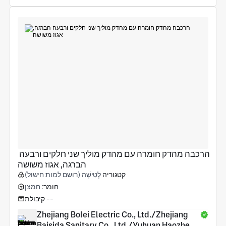
הרכבה מהדק חומרה עם מהדק מוליך שני חלקים ורבעה 
הברגה, אגוז משושה
קטגוריה
לְטִישָׁה (רושם למות חישול)
חומר:
חמצן
--
קיבולת
Zhejiang Bolei Electric Co., Ltd./Zhejiang 
Baisida Sanitary Co., Ltd./Yuhuan Haozheng 