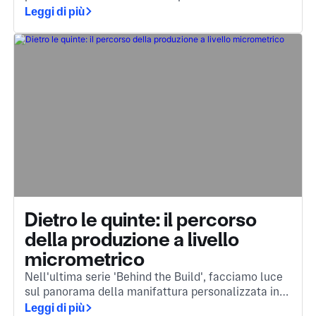
risposta è la stampa a iniezione, un metodo
Leggi di più
fondamentale per trasformare il materiale fuso in
componenti complessi e di alta qualità.
Dietro le quinte: il percorso
della produzione a livello
micrometrico
Nell'ultima serie 'Behind the Build', facciamo luce
sul panorama della manifattura personalizzata in
Cina. Il motore invisibile dietro i componenti che
Leggi di più