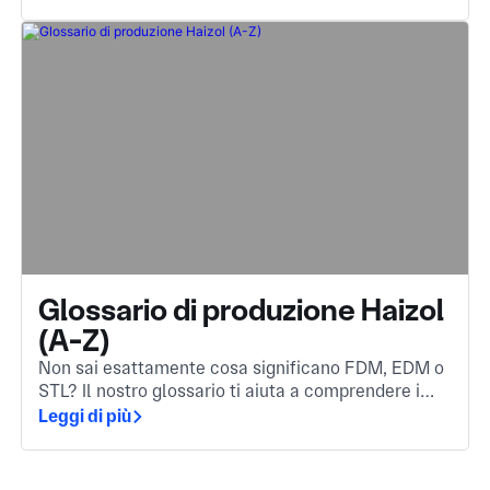
incontri ogni giorno.
Glossario di produzione Haizol
(A-Z)
Non sai esattamente cosa significano FDM, EDM o
STL? Il nostro glossario ti aiuta a comprendere i
termini più importanti della produzione, sia per
Leggi di più
affrontare un settore nuovo che per rinfrescarti la
memoria.