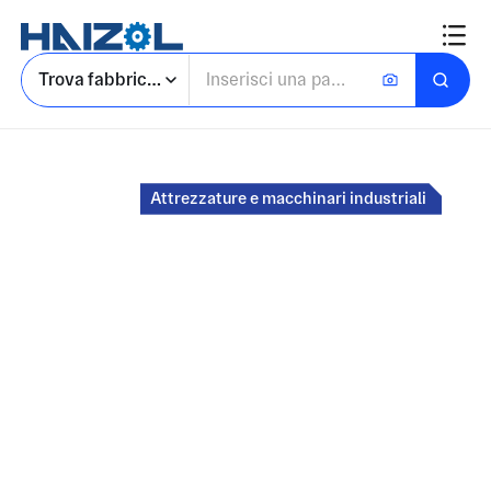
Trova fabbriche
Homepage
Attrezzature e macchinari industriali
Mercato per
Parti e componenti
industriali
personalizzati
Acquista componenti con lavorazione CNC,
stampati o prodotti da stabilimenti certificati.