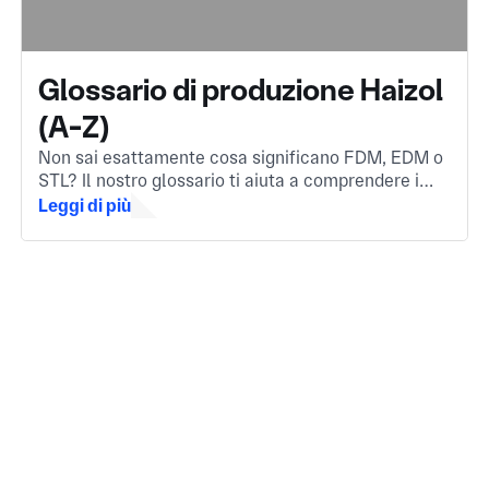
Glossario di produzione Haizol
(A-Z)
Non sai esattamente cosa significano FDM, EDM o
STL? Il nostro glossario ti aiuta a comprendere i
termini più importanti della produzione, sia per
Leggi di più
affrontare un settore nuovo che per rinfrescarti la
memoria.