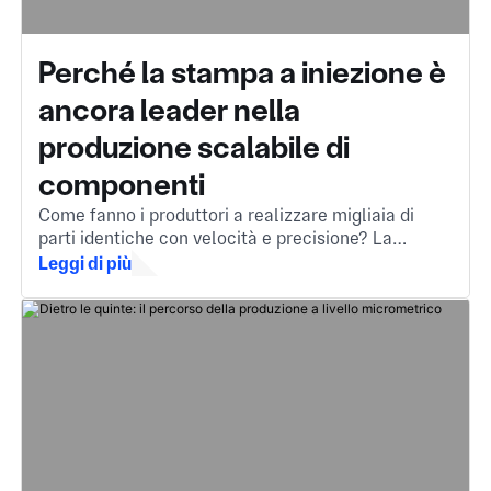
Perché la stampa a iniezione è
ancora leader nella
produzione scalabile di
componenti
Come fanno i produttori a realizzare migliaia di
parti identiche con velocità e precisione? La
risposta è la stampa a iniezione, un metodo
Leggi di più
fondamentale per trasformare il materiale fuso in
componenti complessi e di alta qualità.