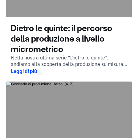
Dietro le quinte: il percorso
della produzione a livello
micrometrico
Nella nostra ultima serie “Dietro le quinte”,
andiamo alla scoperta della produzione su misura
in Cina: il motore invisibile che sta dietro ai
Leggi di più
componenti che usiamo ogni giorno.