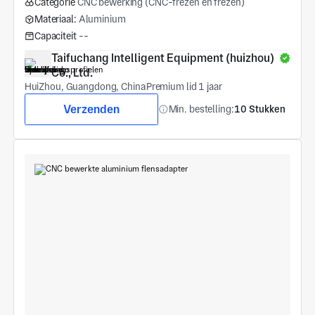
Categorie
CNC bewerking (CNC-frezen en frezen)
Materiaal:
Aluminium
Capaciteit
--
Taifuchang Intelligent Equipment (huizhou) 
Co., Ltd.
HuiZhou, Guangdong, China
Premium lid 1 jaar
Verzenden
Min. bestelling:
10 Stukken