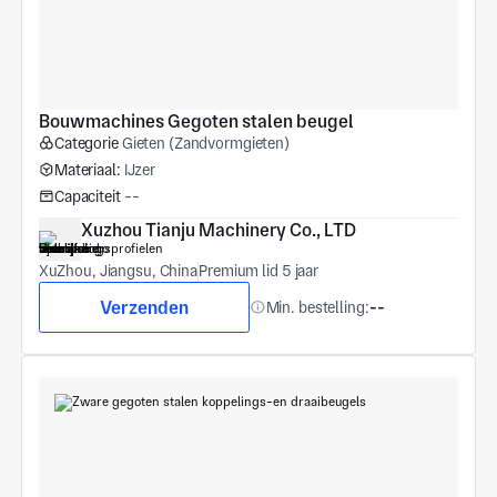
Bouwmachines Gegoten stalen beugel
Categorie
Gieten (Zandvormgieten)
Materiaal:
IJzer
Capaciteit
--
Xuzhou Tianju Machinery Co., LTD
XuZhou, Jiangsu, China
Premium lid 5 jaar
Verzenden
Min. bestelling:
--