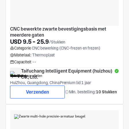
CNC bewerkte zwarte bevestigingsbasis met 
meerdere gaten
USD 9.5 - 25.9
/Stukken
Categorie
CNC bewerking (CNC-frezen en frezen)
Materiaal:
Thermoplast
Capaciteit
--
Taifuchang Intelligent Equipment (huizhou) 
Co., Ltd.
HuiZhou, Guangdong, China
Premium lid 1 jaar
Verzenden
Min. bestelling:
10 Stukken