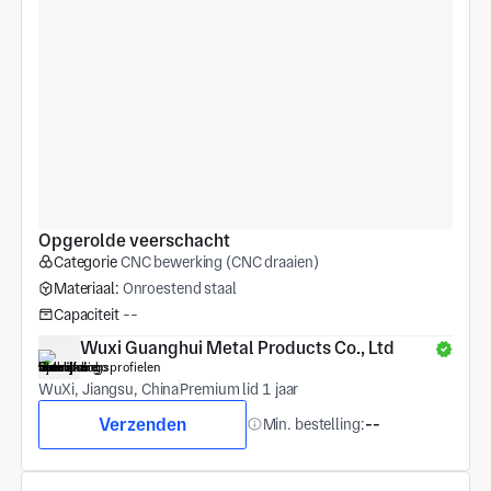
Opgerolde veerschacht
Categorie
CNC bewerking (CNC draaien)
Materiaal:
Onroestend staal
Capaciteit
--
Wuxi Guanghui Metal Products Co., Ltd
WuXi, Jiangsu, China
Premium lid 1 jaar
Verzenden
Min. bestelling:
--