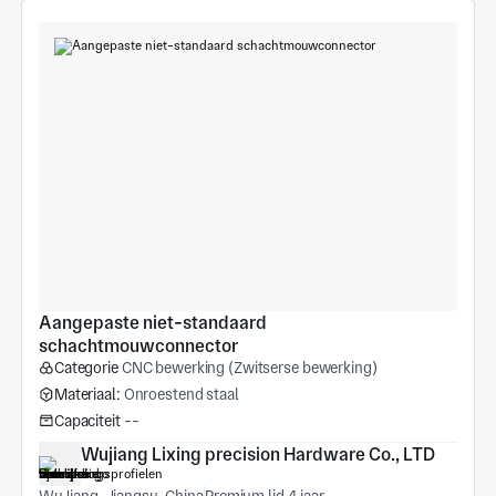
Aangepaste niet-standaard 
schachtmouwconnector
Categorie
CNC bewerking (Zwitserse bewerking)
Materiaal:
Onroestend staal
Capaciteit
--
Wujiang Lixing precision Hardware Co., LTD
WuJiang, Jiangsu, China
Premium lid 4 jaar