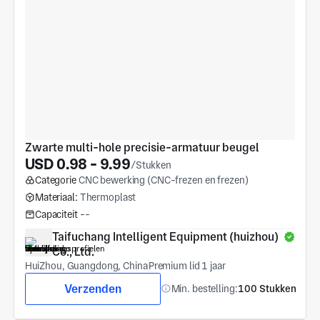
Zwarte multi-hole precisie-armatuur beugel
USD 0.98 - 9.99
/Stukken
Categorie
CNC bewerking (CNC-frezen en frezen)
Materiaal:
Thermoplast
Capaciteit
--
Taifuchang Intelligent Equipment (huizhou) 
Co., Ltd.
HuiZhou, Guangdong, China
Premium lid 1 jaar
Verzenden
Min. bestelling:
100 Stukken