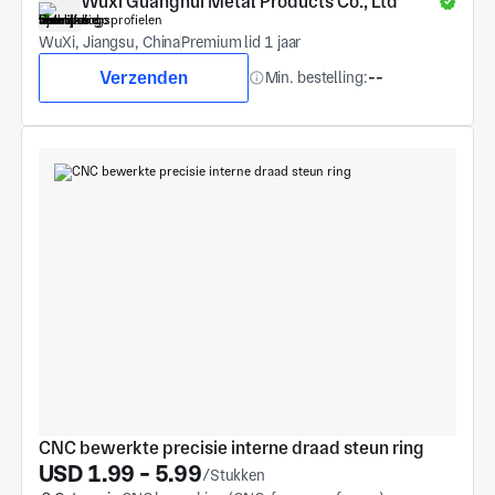
Wuxi Guanghui Metal Products Co., Ltd
WuXi, Jiangsu, China
Premium lid 1 jaar
Verzenden
Min. bestelling:
--
CNC bewerkte precisie interne draad steun ring
USD 1.99 - 5.99
/Stukken