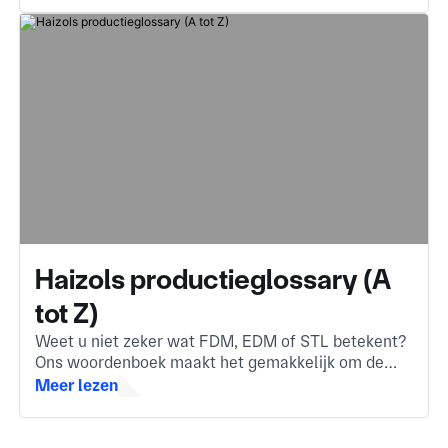
Haizols productieglossary (A
tot Z)
Weet u niet zeker wat FDM, EDM of STL betekent?
Ons woordenboek maakt het gemakkelijk om de
belangrijkste productietermen bij te houden. Of u
Meer lezen
nu nieuw bent in de sector of een snelle herhaling
nodig hebt.