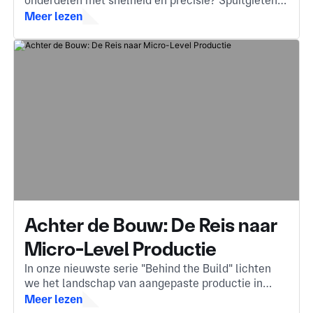
onderdelen met snelheid en precisie? Spuitgieten is
het antwoord, een essentiële methode die
Meer lezen
gesmolten materiaal omzet in complexe,
hoogwaardige componenten.
Achter de Bouw: De Reis naar
Micro-Level Productie
In onze nieuwste serie "Behind the Build" lichten
we het landschap van aangepaste productie in
China op. De onzichtbare motor achter de
Meer lezen
onderdelen die je dagelijks tegenkomt.