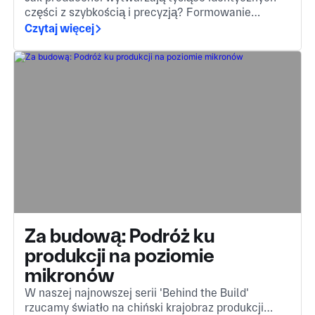
części z szybkością i precyzją? Formowanie
wtryskowe jest odpowiedzią, niezbędną metodą
Czytaj więcej
przekształcającą stopiony materiał w złożone,
wysokiej jakości komponenty.
Za budową: Podróż ku
produkcji na poziomie
mikronów
W naszej najnowszej serii 'Behind the Build'
rzucamy światło na chiński krajobraz produkcji