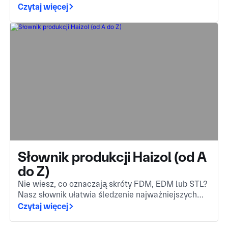
niestandardowej. Niewidzialny silnik stojący za
Czytaj więcej
komponentami, które spotykasz każdego dnia.
Słownik produkcji Haizol (od A
do Z)
Nie wiesz, co oznaczają skróty FDM, EDM lub STL?
Nasz słownik ułatwia śledzenie najważniejszych
terminów produkcyjnych. Niezależnie od tego, czy
Czytaj więcej
dopiero zaczynasz w branży, czy potrzebujesz
szybkiego przypomnienia.