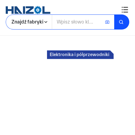
Znajdź fabryki
Strona główna
Elektronika i półprzewodniki
Rynek dla
Przemysł
Wytwarzania PCB na
Zamówienie
Od jednowarstwowych do złożonych płyt,
znajdź odpowiedniego dostawcę dla potrzeb