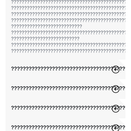
?????????????????????????????????????????????
?????????????????????????????????????????????
?????????????????????????????????????????????
?????????????????????????????????????????????
???????????????????????????
?????????????????????????????????????????????
??????????????????????????
????????????????????????????????????????????
?????????????????????????????????????????????
????????????????????????????????????????
????????????????????????????????????????
????????????????????????????????????????
????????????????????????????????????????