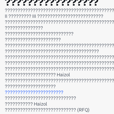
?????????????????
??????????????????????????????????????????
II ????????? III ??????????????????????????
??????????????????????????????????????????
???????????????
???????????????????????????
??????????????????????
??????????????????????????????????????????
?????????????????????????????????????
??????????????????????????????????????????
??????????????????????????????????????????
??????????????????????????????????????????
???????????????????? Haizol
??????????????????????????????????????????
????????????????????
???????????????????????
????????????????????????????
??????????? Haizol
???????????????????????????? (RFQ)