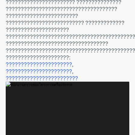
??????????????????????? ???????????????
?????????????????????????????????????
????????????????????????
?????????????????????????? ?????????????
?????????????????????
??????????????????????????????????????????
??????????????????????????????????
??????????????????????????????????????????
?????????????????????:
??????????????????????
,
??????????????????????
,
????????????????????????