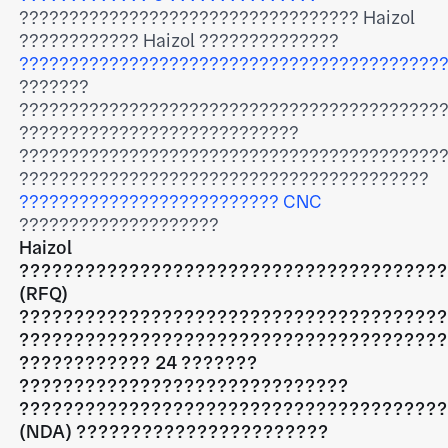
?????????????????????????????????? Haizol
???????????? Haizol ??????????????
??????????????????????????????????????????
???????
??????????????????????????????????????????
????????????????????????????
??????????????????????????????????????????
?????????????????????????????????????????
?????????????????????????? CNC
????????????????????
Haizol
??????????????????????????????????????
(RFQ)
??????????????????????????????????????
??????????????????????????????????????
???????????? 24 ???????
??????????????????????????????
??????????????????????????????????????
(NDA) ???????????????????????