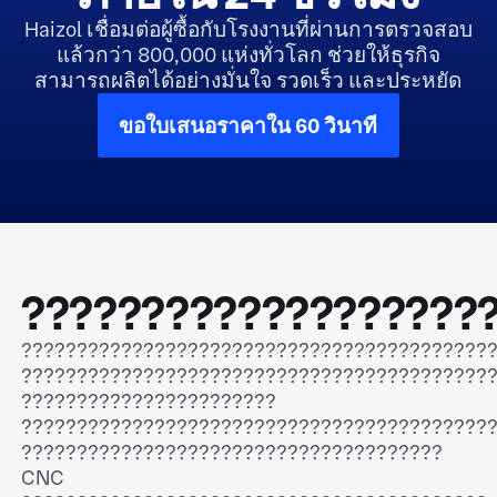
Haizol เชื่อมต่อผู้ซื้อกับโรงงานที่ผ่านการตรวจสอบ
แล้วกว่า 800,000 แห่งทั่วโลก ช่วยให้ธุรกิจ
สามารถผลิตได้อย่างมั่นใจ รวดเร็ว และประหยัด
ขอใบเสนอราคาใน 60 วินาที
???????????????????
??????????????????????????????????????????
??????????????????????????????????????????
???????????????????????
??????????????????????????????????????????
??????????????????????????????????????
CNC