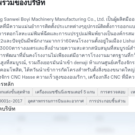
รวมของบริษัท
ng Sanwei Boyi Machinery Manufacturing Co., Ltd. เป็นผู้ผลิต
ที่มีความแม่นยำการติดตั้งประเภทต่างๆอุปกรณ์ติดตั้งการออกแบ
การตอกโลหะแม่พิมพ์ฉีดและการแปรรูปแม่พิมพ์ยางเป็นองค์กรสมาช
2และปัจจุบันมีพนักงานมากกว่า60คนโรงงานตั้งอยู่ในเมือง Lishui ย่
13000ตารางเมตรและสิ่งอำนวยความสะดวกสนับสนุนที่สมบูรณ์สำหร
ารพัฒนาที่มั่นคงโรงงานไม่เพียงแต่มีอาคารโรงงานมาตรฐานที่ก
นสูงที่สมบูรณ์, รวมถึงเยอรมันนำเข้า demaji ห้าแกนศูนย์เครื่องจั
่งคอมโพสิต, ไต้หวันนำเข้าการกัดโครงสำหรับตั้งสิ่งของขนาดใหญ่, ไ
องจักร CNC Hasse ความเร็วสูงของอเมริกา, เครื่องกลึง CNC ที่มี
ารหลัก
องจักร CNC ไฟฟ้า, การประมวลผลเครื่องบดขึ้นรูปที่แม่นยำนอกจ
ลุมเช่นเครื่องเจาะความแม่นยำ1-100T, เครื่องการฉีดขึ้นรูปพลาสต
กแต่งขั้นสุดท้าย
เครื่องแมชชีนนิ่งเซนเตอร์ 5 แกน
การตรวจสอบ
เห
องมือถ่ายภาพนำเข้าจากญี่ปุ่น
9001c-2017
อุตสาหกรรมการบินและอวกาศ
การประกอบชิ้นส่วน
ลบริษัท
จากกว่า30ปีของการสะสมทางเทคโนโลยีบริษัทประกอบด้วยทีมของผู
การณ์ของการกลึง CNC, มิลลิ่ง, บด, เครื่องจักร CNC ปล่อยไฟฟ
โสที่มีประสบการณ์ในการออกแบบแม่พิมพ์และการประกอบบริษัทตร
(pre/UG /slidwork) และระบบประมวลผลการผลิตคอมพิวเตอร์ (cad