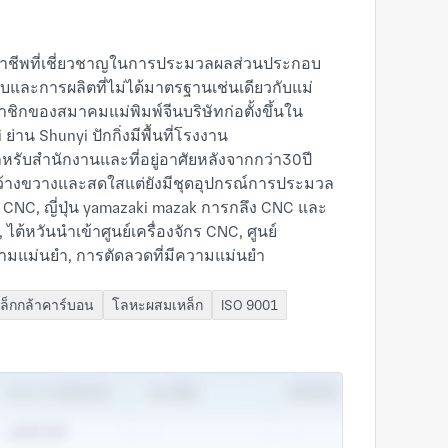
มืออาชีพที่เชี่ยวชาญในการประมวลผลส่วนประกอบ
บและการผลิตที่ไม่ได้มาตรฐานเช่นเดียวกับแม่
ิกของสมาคมแม่พิมพ์จีนบริษัทก่อตั้งขึ้นใน
าน Shunyi ปักกิ่งมีพื้นที่โรงงาน
ับสำนักงานและที่อยู่อาศัยหลังจากกว่า30ปี
ว้างขวางและสดใสแต่ยังมีชุดอุปกรณ์การประมวล
กร CNC, ญี่ปุ่น yamazaki mazak การกลึง CNC และ
ต้หวันนำเข้าศูนย์เครื่องจักร CNC, ศูนย์
ความแม่นยำ, การตัดลวดที่มีความแม่นยำ
ากนี้ยังมีอุปกรณ์การประมวลผลและการทดสอบที่
ิก, เครื่องวัดพิกัดอัตโนมัติของสวีเดน, และ
ล็กกล้าคาร์บอน
โลหะผสมเหล็ก
ISO 9001
้ประกอบการที่มีทักษะที่มีพรสวรรค์และมี
้า, การตัดลวด, อุปกรณ์ CNC, ตลอดจนวิศวกร
ะหนักถึงการออกแบบด้วยคอมพิวเตอร์อย่างเต็ม
/cae/cam) โดยใช้กระบวนการผลิตขั้นสูงและ