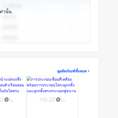
รฐานระบบคุณภาพ ISO9000อย่างเคร่งครัดใน
ท่านั้น
งค์กรสะสมเราได้สร้างความสัมพันธ์ที่สนับสนุน
 (ปักกิ่ง) แรงดันไฟฟ้าขนาดกลางสายการผลิต
นับสนุนติดตั้ง, สถาบันวิจัยเหล็กและเหล็ก
ม่พิมพ์การตอกโลหะกรองอากาศฯลฯไม่เพียงแต่
จับคู่ส่วนประกอบผลิตภัณฑ์เกี่ยวข้องกับสาขา
รมเครื่องใช้ในครัวเรือนอุปกรณ์ทางการแพทย์ฯลฯ
นประกอบหลักของมวล Spectrometer ขั้วที่สี่
้น
ดูผลิตภัณฑ์ทั้งหมด
แห่งชาติและส่งเสริมแบรนด์เก่าแห่งองค์กรใน
ัวเองและโลหะผสมตะกั่วอนาคตของอุตสาหกรรมขอ