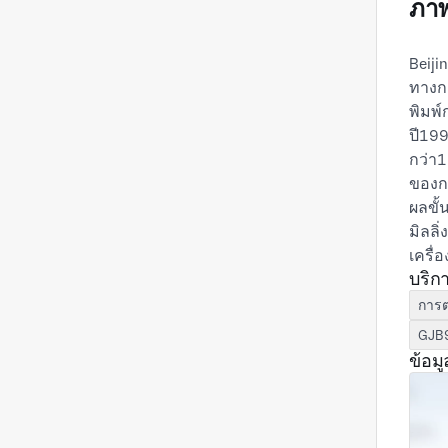
ภาพ
Beiji
ทางกล
พิมพ์
ปี199
กว่า
ของก
ผลขั้
มิลลิ
เครื่
บริก
เครื่
ครอบค
การต
เครื่
GJB
ข้อมู
หลัง
ประสบ
อาวุ
ที่ 