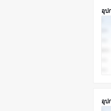
อุป
อุป