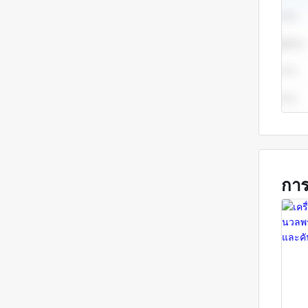
กระบ
เวลาเ
กับอง
ไฟฟ้า
วิเค
เป็นก
ต่างๆ
หลัง
ยังป
การ
เมื่อ
ศตวร