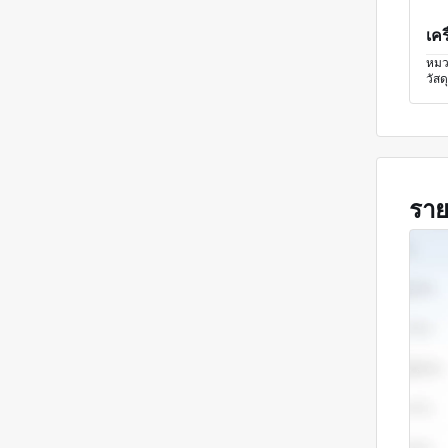
หมว
วัสดุ
รา