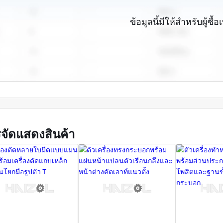
วนการควบคุมคุณภาพเสียงคุณภาพของผลิตภัณฑ์เป็นไปตามมาต
ข้อมูลนี้มีให้สำหรับผู้ซื้อเ
ดียวกันโดยใช้วิธีการจัดการองค์กรที่ทันสมัยและปีของวัฒนธรรมอ
ค์กรในประเทศและต่างประเทศที่รู้จักกันดีกว่า30แห่งเช่นชไนเดอ
เชื่อมและการประกอบพลิกติดตั้ง Nokia สายการผลิตโทรศัพท์มือถือส
ราะห์สเปกตรัมปลอกอลูมิเนียมหล่อ, เครื่องทดสอบแรงกระแทก, แ
ารผลิตมวลชิ้นเดียว, แต่ยังให้โซลูชันแบบครบวงจรแก่ลูกค้าในการ
เช่นเครื่องจักรอิเล็กทรอนิกส์รถยนต์ระบบอัตโนมัติทางอุตสาหกร
จากหลายปีของประสบการณ์การสะสมและการตกตะกอนทางเทคนิคส่ว
ระสบความสำเร็จบางอย่างและได้รับความไว้วางใจจากลูกค้ามากขึ
จัดแสดงสินค้า
มองไปข้างหน้าในอนาคตบริษัทมีจุดมุ่งหมายเพื่อฟื้นฟูอุตสาหกรรม
รษส่งเสริมการผลิตอุปกรณ์ที่ทันสมัยเป็นความรับผิดชอบของต