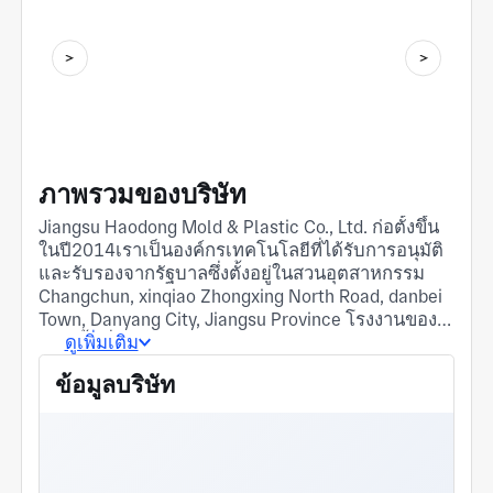
ภาพรวมของบริษัท
Jiangsu Haodong Mold & Plastic Co., Ltd. ก่อตั้งขึ้น
ในปี2014เราเป็นองค์กรเทคโนโลยีที่ได้รับการอนุมัติ
และรับรองจากรัฐบาลซึ่งตั้งอยู่ในสวนอุตสาหกรรม
Changchun, xinqiao Zhongxing North Road, danbei
Town, Danyang City, Jiangsu Province โรงงานของ
เรามีพื้นที่มากกว่า6,000ตารางเมตรและมีพนักงาน
ดูเพิ่มเติม
ด้านเทคนิคหลายสิบคนเรามีทีมที่ครอบคลุมซึ่งทุ่มเท
ข้อมูลบริษัท
ให้กับการจัดการคุณภาพการออกแบบกระบวนการ
การวิจัยและพัฒนาและการผลิตทีมงานหลักของเรา
ประกอบด้วยนักออกแบบโครงสร้างอาวุโส
โปรแกรมเมอร์ CNC ขั้นสูงช่างเทคนิคต้นแบบมือ
อาชีพและผู้เชี่ยวชาญด้านการวาดภาพซึ่งทุกคนมี