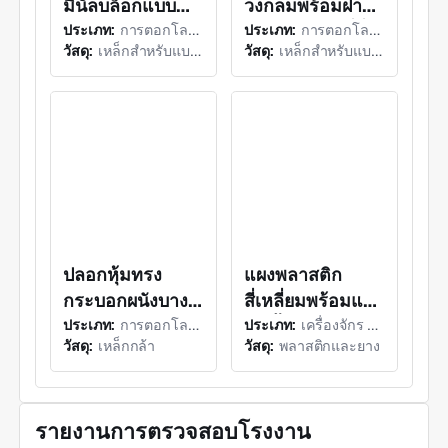
关闭字幕
, 选择
มินัลบล็อกแบบ
วงกลมพร้อมฝา
音轨
ประเภท:
การตอกโลหะ (การตัดขอบแบบละเอียด)
ประเภท:
การตอกโลหะ (การตัดขอบแบบละเอียด)
ซ้อนกับเทอร์มินัล
ปิดโลหะและที่นั่ง
全屏
วัสดุ:
เหล็กสำหรับแบริ่ง/เหล็กสปริง
วัสดุ:
เหล็กสำหรับแบริ่ง/เหล็กสปริง
บล็อกแบบหลาย
เครื่องซักผ้า
This is a modal window.
开始对话视窗。离开会取消及关闭视窗
แถบและแผ่น
พลาสติกแยกต่าง
文字
สัมผัสที่ยกขึ้น
หาก
Color
Transparency
背景
Color
Transparency
视窗
Color
Transparency
字体尺寸
字体边缘样式
ปลอกหุ้มทรง
แผงพลาสติก
字体库
กระบอกผนังบาง
สี่เหลี่ยมพร้อมแผง
ประเภท:
การตอกโลหะ (การตัดขอบแบบละเอียด)
ประเภท:
เครื่องจักร CNC (การอัดรีดอื่น ๆ)
พร้อมปลอกท่อ
ติดตั้งภายในและ
重启
恢复全部设定至预设值
完成
วัสดุ:
เหล็กกล้า
วัสดุ:
พลาสติกและยาง
关闭弹窗
โลหะและฝาปิด
หัวเสาปากที่ยกขึ้น
结束对话视窗
แผ่นดิสก์ที่ถอด
ออกได้
รายงานการตรวจสอบโรงงาน