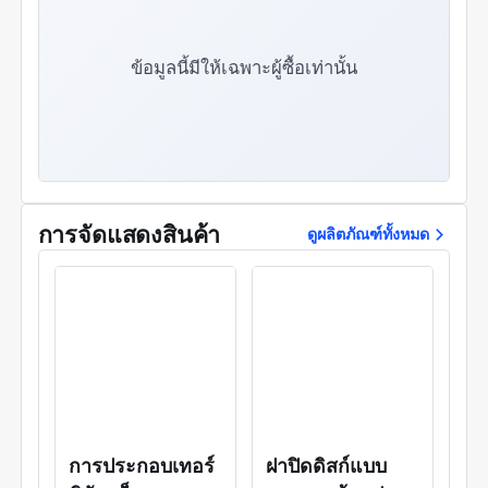
อื่นๆ ผลิตภัณฑ์ที่ใช้กันอย่างแพร่หลายในคอมพิวเตอร์
暂停
ส่วนบุคคล เครื่องใช้ในครัวเรือน อุปกรณ์
取消静音
อิเล็กทรอนิกส์ อุปกรณ์สื่อสาร การผลิตรถยนต์ การบิน
0:36
ข้อมูลนี้มีให้เฉพาะผู้ซื้อเท่านั้น
/
และอวกาศ แหล่งพลังงานใหม่
1:19
加载完毕
: 0%
进度
: 0%
媒体流类型
直播
-0:43
播放速度
2x
การจัดแสดงสินค้า
1.5x
ดูผลิตภัณฑ์ทั้งหมด
1.25x
1x
, 选择
0.5x
1x
标清
, 选择
标清
节目段落
节目段落
描述
关闭描述
, 选择
字幕
การประกอบเทอร์
ฝาปิดดิสก์แบบ
字幕设定
, 开启字幕设置弹窗