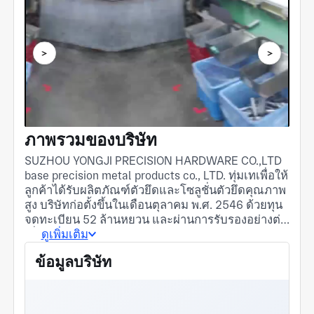
ภาพรวมของบริษัท
腾讯云提供技术支持
SUZHOU YONGJI PRECISION HARDWARE CO.,LTD
播放
base precision metal products co., LTD. ทุ่มเทเพื่อให้
ลูกค้าได้รับผลิตภัณฑ์ตัวยึดและโซลูชั่นตัวยึดคุณภาพ
สูง บริษัทก่อตั้งขึ้นในเดือนตุลาคม พ.ศ. 2546 ด้วยทุน
จดทะเบียน 52 ล้านหยวน และผ่านการรับรองอย่างต่อ
เนื่อง TS16949:2009, ISO 9001:2008, ISO
ดูเพิ่มเติม
14001:2004 และชุดการรับรองระบบคุณภาพระดับ
ข้อมูลบริษัท
สากล มีอุปกรณ์การผลิตขั้นสูงมากกว่า 300 ชุด และ
ติดตั้งสเปกโตรมิเตอร์เรืองแสง อุปกรณ์สร้างภาพสอง
มิติ เครื่องทดสอบความแข็ง การทดสอบสเปรย์เกลือ
เครื่องจักร เครื่องทอร์ชั่น และอุปกรณ์ทดสอบชนิด