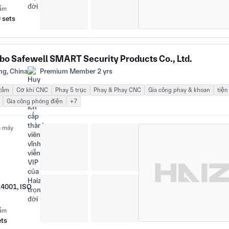
hẩm
 sets
bo Safewell SMART Security Products Co., Ltd.
ng, China
Premium Member 2 yrs
 tấm
Cơ khí CNC
Phay 5 trục
Phay & Phay CNC
Gia công phay & khoan
tiệ
Gia công phóng điện
+7
à máy
14001, ISO
hẩm
ets