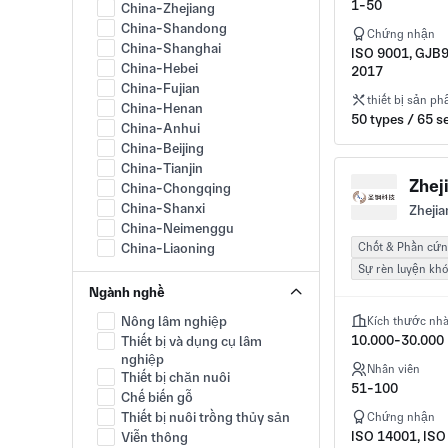
1-50
China-Zhejiang
China-Shandong
Chứng nhận
China-Shanghai
ISO 9001, GJB
China-Hebei
2017
China-Fujian
thiết bị sản p
China-Henan
50 types / 65 s
China-Anhui
China-Beijing
China-Tianjin
Zhej
China-Chongqing
China-Shanxi
Zhejia
China-Neimenggu
China-Liaoning
Chốt & Phần cứ
China-Jilin
Sự rèn luyện khó
China-Heilongjiang
Ngành nghề
China-Jiangxi
Nông lâm nghiệp
Kích thước nh
China-Hubei
10.000-30.000
Thiết bị và dụng cụ lâm
China-Hunan
nghiệp
China-Guangxi
Nhân viên
Thiết bị chăn nuôi
China-Hainan
51-100
Chế biến gỗ
China-Sichuan
Thiết bị nuôi trồng thủy sản
Chứng nhận
China-Guizhou
ISO 14001, ISO
Viễn thông