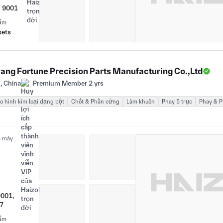
O 9001
hẩm
sets
ang Fortune Precision Parts Manufacturing Co.,Ltd
, China
Premium Member 2 yrs
o hình kim loại dạng bột
Chốt & Phần cứng
Làm khuôn
Phay 5 trục
Phay & 
à máy
9001,
7
hẩm