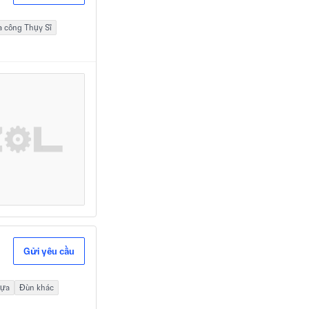
a công Thụy Sĩ
Gửi yêu cầu
hựa
Đùn khác