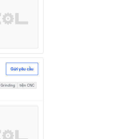
Gửi yêu cầu
 Grinding
tiện CNC