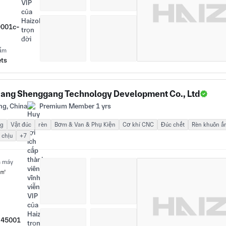
9001c-
hẩm
ets
iang Shenggang Technology Development Co., Ltd
ng, China
Premium Member 1 yrs
ng
Vật đúc
rèn
Bơm & Van & Phụ Kiện
Cơ khí CNC
Đúc chết
Rèn khuôn ấ
 chịu
+7
à máy
 ㎡
 45001