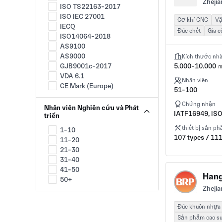
Zhejia
Lò nướng và lò nung công
ISO TS22163-2017
nghiệp
ISO IEC 27001
Cơ khí CNC
Vậ
Tự động hóa
IECQ
Đúc chết
Gia c
Công nghiệp CNC
ISO14064-2018
Vòng bi & truyền động
AS9100
Dụng cụ đo lường và điều
AS9000
Kích thước nh
khiển
GJB9001c-2017
5.000-10.000 
Công nghiệp nồi hơi
VDA 6.1
Động cơ đốt trong
Nhân viên
CE Mark (Europe)
Công nghiệp khí nén
51-100
FDA - U.S. Food and Drug
Công cụ cắt
Administration
Chứng nhận
Nhân viên Nghiên cứu và Phát
Dụng cụ điện
QS9000
IATF16949, IS
triển
Công nghiệp Fastener
QS 9000 TE Supplement
thiết bị sản p
Bình áp lực
1-10
QUALIFAS
107 types / 111
HVAC
11-20
CCC
Bơm, Van & Phụ Kiện
21-30
ANSI/ESD S20.20
thủy lực
31-40
AS 9003
Người máy
41-50
AS 9102
Hang
Service Robots
50+
ASME
Zhejia
Special-Purpose Robots
ASME Nuclear
Embodied AI
ASQ
Đúc khuôn nhựa
Sản xuất thiết bị sản xuất
FAA
đắp lớp
Sản phẩm cao s