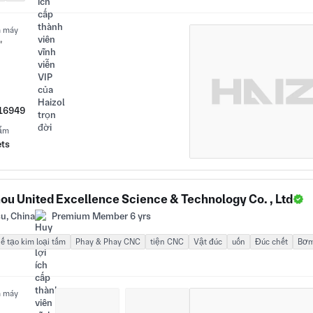
à máy
㎡
F16949
hẩm
ets
ou United Excellence Science & Technology Co. , Ltd
u, China
Premium Member 6 yrs
ế tạo kim loại tấm
Phay & Phay CNC
tiện CNC
Vật đúc
uốn
Đúc chết
Bơm
à máy