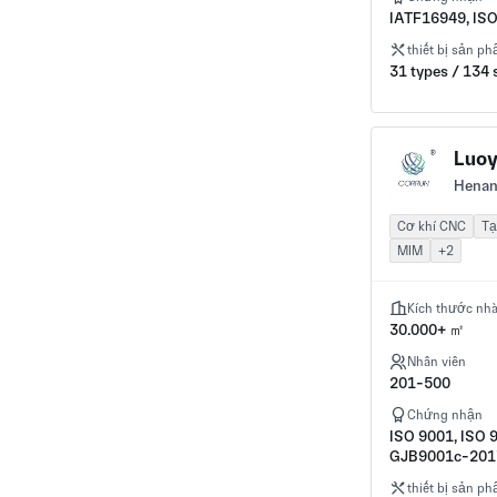
IATF16949, IS
thiết bị sản p
31 types / 134 
Luoy
Henan
Cơ khí CNC
Tạ
MIM
+2
Kích thước nh
30.000+ ㎡
Nhân viên
201-500
Chứng nhận
ISO 9001, ISO 
GJB9001c-201
thiết bị sản p