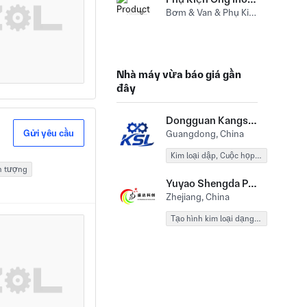
Bơm & Van & Phụ Kiện (Khớp nối ống) Thép không gỉ
Nhà máy vừa báo giá gần
đây
Dongguan Kangsile Precision Technology Co., LTD
Gửi yêu cầu
Guangdong, China
Kim loại dập, Cuộc họp, Tạo hình kim loại dạng bột
n tượng
Yuyao Shengda Powder Metallurgy Co., LTD
Zhejiang, China
Tạo hình kim loại dạng bột, Vật đúc, Cơ khí CNC