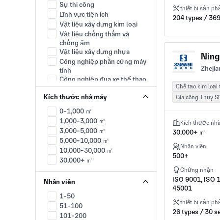
China-Yunnan
Sự thi công
thiết bị sản p
China-Shaanxi
Lĩnh vực tiện ích
204 types / 369
China-Gansu
Vật liệu xây dựng kim loại
China-Ningxia
Vật liệu chống thấm và
China-Qinghai
chống ẩm
China-Xizang
Vật liệu xây dựng nhựa
Ning
China-Macao
Công nghiệp phần cứng máy
Zhejia
China-Xinjiang
tính
China-Hong Kong
Công nghiệp đua xe thể thao
Chế tạo kim loại
China-Taiwan
Điện tử dân dụng
Kích thước nhà máy
Gia công Thụy Sĩ
Nhạc cụ
Hàng tiêu dùng
0-1,000 ㎡
Thiết bị văn phòng
1,000-3,000 ㎡
Kích thước nh
Nội thất
3,000-5,000 ㎡
30.000+ ㎡
Công nghiệp giải trí ngoài trời
5,000-10,000 ㎡
Nhân viên
Thiết bị làm vườn
10,000-30,000 ㎡
500+
Sản phẩm thể thao
30,000+ ㎡
Thiết bị gia dụng
Chứng nhận
Công nghiệp đồ chơi
ISO 9001, ISO 
Nhân viên
Thiết Bị Nhà Bếp
45001
1-50
Quân đội
thiết bị sản p
51-100
Giáo dục
26 types / 30 s
101-200
Nghiên cứu khoa học và