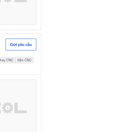
Gửi yêu cầu
Phay CNC
tiện CNC