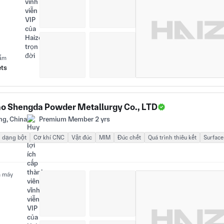
hẩm
ets
o Shengda Powder Metallurgy Co., LTD
ng, China
Premium Member 2 yrs
i dạng bột
Cơ khí CNC
Vật đúc
MIM
Đúc chết
Quá trình thiêu kết
Surface
à máy