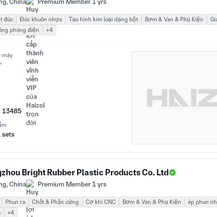
ng, China
Premium Member 1 yrs
t đúc
Đúc khuôn nhựa
Tạo hình kim loại dạng bột
Bơm & Van & Phụ Kiện
Gi
ông phóng điện
+4
à máy
㎡
O 13485
hẩm
 sets
zhou Bright Rubber Plastic Products Co. Ltd
ng, China
Premium Member 1 yrs
Phun ra
Chốt & Phần cứng
Cơ khí CNC
Bơm & Van & Phụ Kiện
ép phun n
u
+4