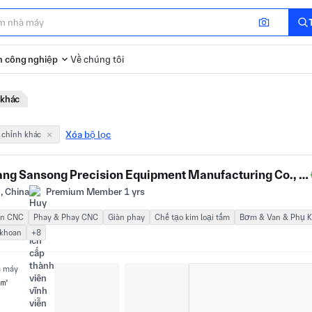
 công nghiệp
Về chúng tôi
 khác
Xóa bộ lọc
y chỉnh khác
Anyang Sansong Precision Equipment Manufacturing Co., LTD
, China
Premium Member 1 yrs
ện CNC
Phay & Phay CNC
Giàn phay
Chế tạo kim loại tấm
Bơm & Van & Phụ K
 khoan
+8
à máy
 ㎡