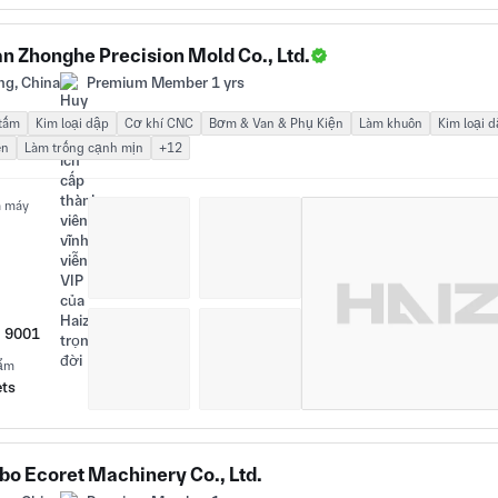
an Zhonghe Precision Mold Co., Ltd.
ng, China
Premium Member 1 yrs
 tấm
Kim loại dập
Cơ khí CNC
Bơm & Van & Phụ Kiện
Làm khuôn
Kim loại 
ến
Làm trống cạnh mịn
+12
à máy
O 9001
hẩm
ets
bo Ecoret Machinery Co., Ltd.