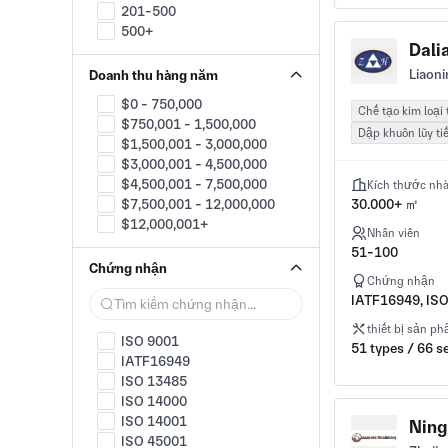
phòng thí nghiệm
201-500
Ắc quy
500+
Dali
Công nghiệp lưu trữ năng
lượng
Liaoni
Doanh thu hàng năm
Thiết bị điện
$0 - 750,000
Thắp sáng
Chế tạo kim loại
$750,001 - 1,500,000
Động cơ
Dập khuôn lũy ti
$1,500,001 - 3,000,000
Chất bán dẫn
$3,000,001 - 4,500,000
UHV
$4,500,001 - 7,500,000
Dây & Cáp
Kích thước nh
$7,500,001 - 12,000,000
30.000+ ㎡
Kỹ thuật và Thiết kế
$12,000,001+
Chuỗi cung ứng và dịch vụ tư
Nhân viên
vấn
51-100
Sản xuất OEM
Chứng nhận
Bảo vệ môi trương
Chứng nhận
IATF16949, IS
Quản lý chất thải
Khóa công nghiệp
thiết bị sản p
Cảnh báo an toàn và an ninh
ISO 9001
51 types / 66 s
Thiết bị giám sát
IATF16949
An ninh phòng cháy chữa
ISO 13485
cháy
ISO 14000
Thực phẩm & Đồ uống
ISO 14001
Ning
Mài mòn và mài bánh xe
ISO 45001