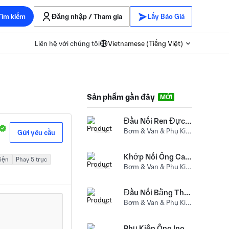
Tìm kiếm
Đăng nhập / Tham gia
Lấy Báo Giá
Liên hệ với chúng tôi
Vietnamese (Tiếng Việt)
Sản phẩm gần đây
MỚI
Đầu Nối Ren Đực Lục Giác Bằng Đồng Thau
Bơm & Van & Phụ Kiện (Khớp nối ống) Đồng
Gửi yêu cầu
Khớp Nối Ống Cao Áp Inox
iện
Phay 5 trục
Bơm & Van & Phụ Kiện (Khớp nối ống) Thép không gỉ
Đầu Nối Bằng Thép Không Gỉ Với Ống Cách Nhiệt Màu Xanh Lá Cây
Bơm & Van & Phụ Kiện (Khớp nối ống) Thép không gỉ
Phụ Kiện Ống Inox Với Ống Cách Nhiệt Màu Xanh Lá Cây