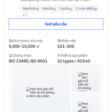
Machining
Molding
Casting
5 Axis Milling
+7
Gửi yêu cầu
Kích thước nhà máy
Nhân viên
5,000-10,000 ㎡
101-200
Chứng nhận
thiết bị sản phẩm
ISO 13485, ISO 9001
22 types / 419 bộ