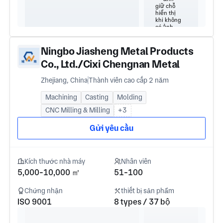
Ningbo Jiasheng Metal Products
Co., Ltd./Cixi Chengnan Metal
Products Co., Ltd.
Zhejiang, China
Thành viên cao cấp 2 năm
Machining
Casting
Molding
CNC Milling & Milling
+3
Gửi yêu cầu
Kích thước nhà máy
Nhân viên
5,000-10,000 ㎡
51-100
Chứng nhận
thiết bị sản phẩm
ISO 9001
8 types / 37 bộ