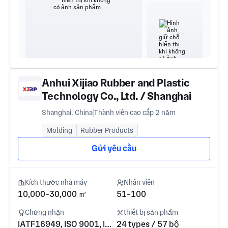
Anhui Xijiao Rubber and Plastic
Technology Co., Ltd. / Shanghai
Xijiao Rubber Products Factory
Shanghai, China
Thành viên cao cấp 2 năm
Molding
Rubber Products
Gửi yêu cầu
Kích thước nhà máy
Nhân viên
10,000-30,000 ㎡
51-100
Chứng nhận
thiết bị sản phẩm
IATF16949, ISO 9001, ISO 14001, ISO 45001
24 types / 57 bộ