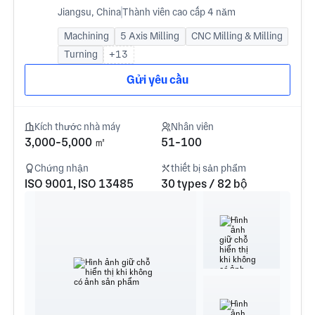
Equipment Co. LTD
Jiangsu, China
Thành viên cao cấp 4 năm
Machining
5 Axis Milling
CNC Milling & Milling
Turning
+13
Gửi yêu cầu
Kích thước nhà máy
Nhân viên
3,000-5,000 ㎡
51-100
Chứng nhận
thiết bị sản phẩm
ISO 9001, ISO 13485
30 types / 82 bộ