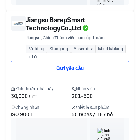
Jiangsu BarepSmart
TechnologyCo.,Ltd
Jiangsu, China
Thành viên cao cấp 1 năm
Molding
Stamping
Assembly
Mold Making
+10
Gửi yêu cầu
Kích thước nhà máy
Nhân viên
30,000+ ㎡
201-500
Chứng nhận
thiết bị sản phẩm
ISO 9001
55 types / 167 bộ