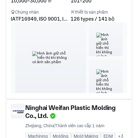
10,000-30,000 ㎡
101-200
Chứng nhận
thiết bị sản phẩm
IATF16949, ISO 9001, ISO 13485, ISO 14001
126 types / 141 bộ
Ninghai Weifan Plastic Molding
Co., Ltd.
Zhejiang, China
Thành viên cao cấp 1 năm
Machining
Molding
Mold Making
EDM
+3