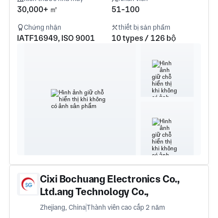
30,000+ ㎡
51-100
Chứng nhận
thiết bị sản phẩm
IATF16949, ISO 9001
10 types / 126 bộ
Cixi Bochuang Electronics Co.,
Ltd.ang Technology Co.,
Ltd./Huizhou Zonghan Bochuang
Zhejiang, China
Thành viên cao cấp 2 năm
Technology Co., Ltd.