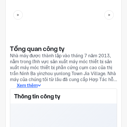
Tổng quan công ty
Nhà máy được thành lập vào tháng 7 năm 2013,
nằm trong lĩnh vực sản xuất máy móc thiết bị sản
xuất máy móc thiết bị phần cứng cụm cao của thị
trấn Ninh Ba yinzhou yunlong Town Jia Village. Nhà
máy của chúng tôi từ lâu đã cung cấp Hợp Tác hỗ
trợ sâu rộng cho ba Công Ty Niêm yết, năm công Ty
Xem thêm
Nước Ngoài ở Giang tô, Chiết Giang và Thượng Hải
Thông tin công ty
và ba khách hàng Châu Âu. Nhà máy của chúng tôi
có một loạt các hồ sơ đúc cát chất lượng cao và
các nhà máy hỗ trợ khác. Các bộ phận đúc chính
xác tốt rèn các bộ phận đúc cát tất cả các loại sản
xuất và gia công phụ tùng đồng và nhôm chính xác.