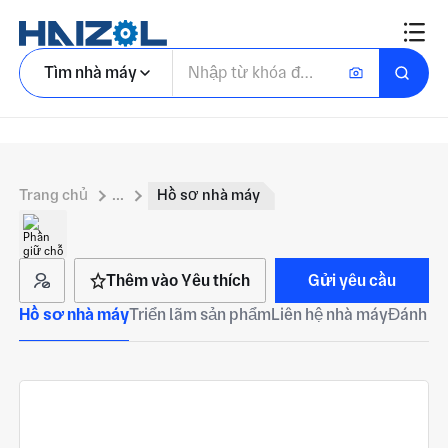
Tìm nhà máy
Trang chủ
...
Hồ sơ nhà máy
Thêm vào Yêu thích
Gửi yêu cầu
Hồ sơ nhà máy
Triển lãm sản phẩm
Liên hệ nhà máy
Đánh gi