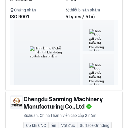
Chứng nhận
thiết bị sản phẩm
ISO 9001
5 types / 5 bộ
Chengdu Sanming Machinery
Manufacturing Co., Ltd
Sichuan, China
Thành viên cao cấp 2 năm
Cơ khí CNC
rèn
Vật đúc
Surface Grinding