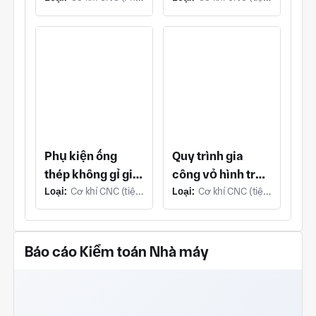
máy
Phụ kiện ống
Quy trình gia
thép không gỉ gia
công vỏ hình trụ
Loại:
Cơ khí CNC (tiện CNC)
Loại:
Cơ khí CNC (tiện CNC)
công có ren
có ren
Báo cáo Kiểm toán Nhà máy