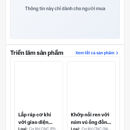
Nhà máy của chúng tôi có hơn 30 trung tâm máy
tiện và gia công CNC, thiết bị hỗ trợ hoàn chỉnh.
Thông tin này chỉ dành cho người mua
Quy trình sản xuất các bộ phận chính xác hàng loạt
nhỏ và vừa là sức mạnh của chúng tôi.
Triển lãm sản phẩm
Xem tất cả sản phẩm
Lắp ráp cơ khí
Khớp nối ren với
với giao diện
núm vú ống đồng
Loại:
Cơ khí CNC (Phay & Phay CNC)
Loại:
Cơ khí CNC (tiện CNC)
khóa cửa thang
và thân lục giác