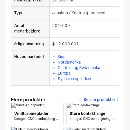
Fabrikstørrelse
30.000+ ㎡
Type
Jobshop / Kontraktproducent
Antal
201-500
medarbejdere
årlig omsætning
$ 12.000.001+
Hovedmarkedet
Kina
Nordamerika
Central- og Sydamerika
Europa
Sydasien og Indien
Flere produkter
Se alle produkter
Vindturbineplader
Store kontaktringe
Kategori
CNC bearbejdning - Gantry fræsning
Kategori
CNC bearbejdning - CNC fræsning og fræsning