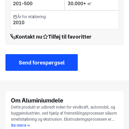
201-500
30.000+ ㎡
År for etablering
2010
Kontakt nu
Tilføj til favoritter
Send forespørgsel
Om Aluminiumdele
Dette produkt er udbredt inden for vindkraft, automobil, og
byggeindustrien, ved hjælp af fremstillingsprocesser såsom
smeltstøbning og ekstrusion. Ekstruderingsprocessen er
dannet af skimmel høj temperatur og højt tryk, som kan
Se mere