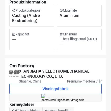
Produktinformation
danne vilkårligt komplekse sektioner. Vi tilbyder
overfladebehandlingsprocesser såsom anodisering og
Produktkategori
Materiale
sprøjte for at sikre fremragende kvalitet. Ledtiden for prøver
Casting (Andre
Aluminium
er 80-100 dage, og masse ordrer kan leveres inden for 45-
Ekstrudering)
60 dage.
kapacitet
Minimum
--
bestillingsantal (MOQ)
--
Om Factory
XI'AN JIAHAN ELECTROMECHANICAL
TECHNOLOGY CO., LTD.
Shaanxi, China
Premium-medlem 7 år
Visningsfabrik
Kerneydelser
CNC bearbejdning
Varmebehandling