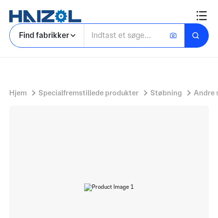
Aluminiumdele
Find fabrikker
Hjem
Specialfremstillede produkter
Støbning
Andre 