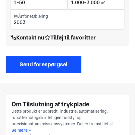
1-50
1.000-3.000 ㎡
År for etablering
2003
Kontakt nu
Tilføj til favoritter
Send forespørgsel
Om Tilslutning af trykplade
Dette produkt er udbredt i industriel automatisering,
robotteknologisk intelligent udstyr og
præcisionstransmissionssystemer. Det er fremstillet af
Q235A kulstofstål ved hjælp af præcision CNC
Se mere