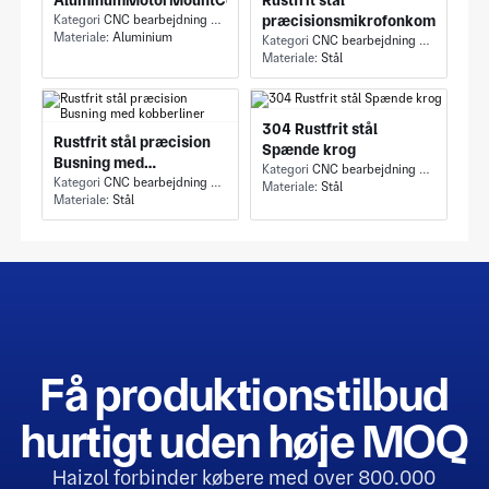
AluminumMotorMountComment
Rustfrit stål
Kategori
CNC bearbejdning - CNC fræsning og fræsning
præcisionsmikrofonkomponent
Materiale:
Aluminium
Kategori
CNC bearbejdning - CNC fræsning og drejning
Materiale:
Stål
304 Rustfrit stål
Rustfrit stål præcision
Spænde krog
Busning med
Kategori
CNC bearbejdning - CNC fræsning og fræsning
kobberliner
Kategori
CNC bearbejdning - CNC drejning
Materiale:
Stål
Materiale:
Stål
Få produktionstilbud
hurtigt uden høje MOQ
Haizol forbinder købere med over 800.000