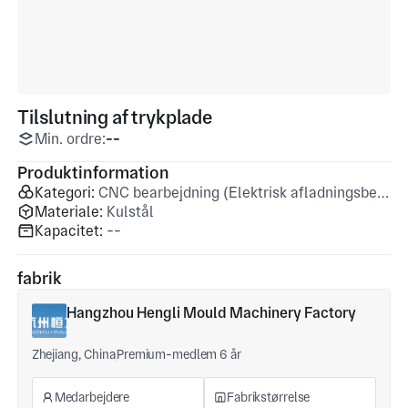
Tilslutning af trykplade
Min. ordre:
--
Produktinformation
Kategori:
CNC bearbejdning (Elektrisk afladningsbearbejdning)
Materiale:
Kulstål
Kapacitet:
--
fabrik
Hangzhou Hengli Mould Machinery Factory
Zhejiang, China
Premium-medlem 6 år
Medarbejdere
Fabrikstørrelse