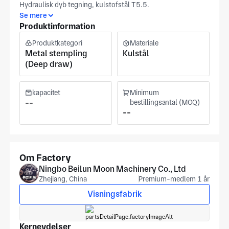
Hydraulisk dyb tegning, kulstofstål T5.5.
Se mere
Produktinformation
Produktkategori
Materiale
Metal stempling
Kulstål
(Deep draw)
kapacitet
Minimum
--
bestillingsantal (MOQ)
--
Om Factory
Ningbo Beilun Moon Machinery Co., Ltd
Zhejiang, China
Premium-medlem 1 år
Visningsfabrik
Kerneydelser