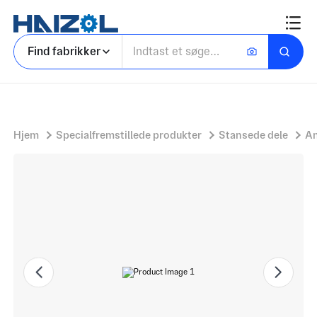
Disktegning
Find fabrikker
Hjem
Specialfremstillede produkter
Stansede dele
An