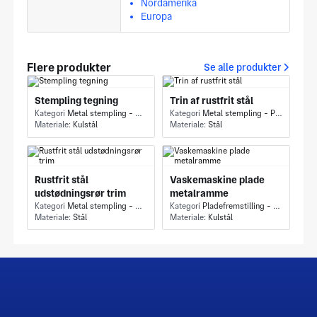
Nordamerika
Europa
Flere produkter
Se alle produkter
Stempling tegning
Trin af rustfrit stål
Kategori
Metal stempling - Deep draw
Kategori
Metal stempling - Progressiv stansning
Materiale:
Kulstål
Materiale:
Stål
Rustfrit stål
Vaskemaskine plade
udstødningsrør trim
metalramme
Kategori
Metal stempling - Deep draw
Kategori
Pladefremstilling - Bøjning
Materiale:
Stål
Materiale:
Kulstål