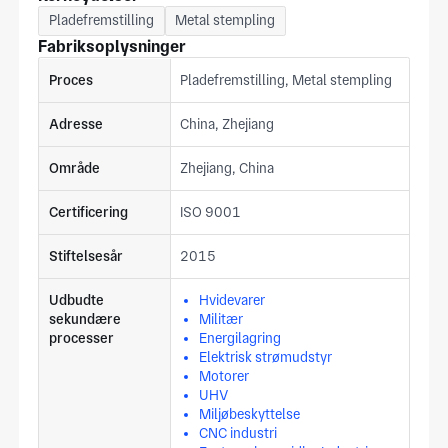
Pladefremstilling
Metal stempling
Fabriksoplysninger
Proces
Pladefremstilling, Metal stempling
Adresse
China, Zhejiang
Område
Zhejiang, China
Certificering
ISO 9001
Stiftelsesår
2015
Udbudte
Hvidevarer
sekundære
Militær
processer
Energilagring
Elektrisk strømudstyr
Motorer
UHV
Miljøbeskyttelse
CNC industri