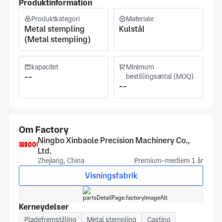
Produktinformation
elektropladning, elektroforese og sprøjtning for at sikre
fremragende overfladekvalitet. Prøven leveringscyklus er 15
Produktkategori
Materiale
dage, og leveringen kan afsluttes inden for 20-30 dage for
Metal stempling
Kulstål
bulk bestillinger.
(Metal stempling)
kapacitet
Minimum
--
bestillingsantal (MOQ)
--
Om Factory
Ningbo Xinbaole Precision Machinery Co.,
Ltd.
Zhejiang, China
Premium-medlem 1 år
Visningsfabrik
Kerneydelser
Pladefremstilling
Metal stempling
Casting