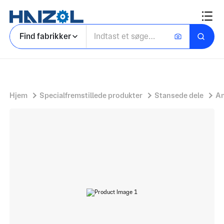
Svejsning
Find fabrikker
Hjem
Specialfremstillede produkter
Stansede dele
An