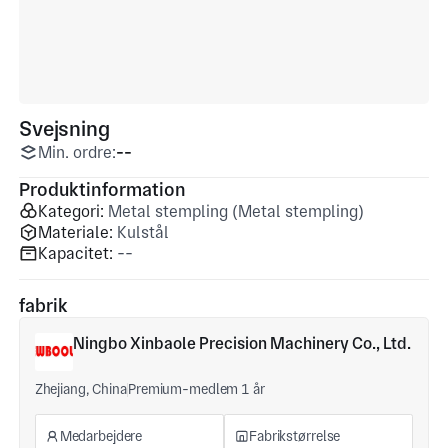
Svejsning
Min. ordre:
--
Produktinformation
Kategori:
Metal stempling (Metal stempling)
Materiale:
Kulstål
Kapacitet:
--
fabrik
Ningbo Xinbaole Precision Machinery Co., Ltd.
Zhejiang, China
Premium-medlem 1 år
Medarbejdere
Fabrikstørrelse