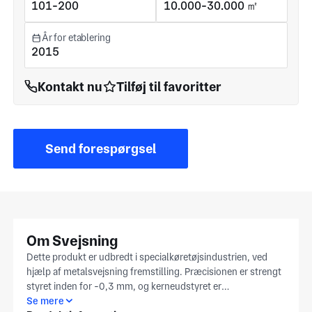
101-200
10.000-30.000 ㎡
År for etablering
2015
Kontakt nu
Tilføj til favoritter
Send forespørgsel
Om Svejsning
Dette produkt er udbredt i specialkøretøjsindustrien, ved
hjælp af metalsvejsning fremstilling. Præcisionen er strengt
styret inden for -0,3 mm, og kerneudstyret er
robotsvejsning. Vi leverer efterbehandlingsprocesser såsom
Se mere