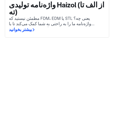
واژه‌نامه تولیدی Haizol (از الف تا
ته)
مطمئن نیستید که FDM، EDM یا STL یعنی چه؟
واژه‌نامه ما را به راحتی به شما کمک می‌کند تا با
مهم‌ترین اصطلاحات تولید همگام بمانید. چه تازه‌وارد
بیشتر بخوانید
صنعت باشید و چه فقط به یک مرور سریع نیاز داشته
باشید.