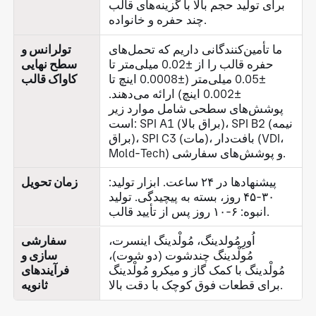
برای تولید حجم بالا با گزینه‌های قالب
چند حفره و خانواده.
ما تأمین‌کنندگانی داریم که تحمل‌های
تولرانس و
حفره قالب را از ±0.02 میلی‌متر تا
سطح نهایی
±0.05 میلی‌متر (±0.0008 اینچ تا
کاواک قالب
±0.002 اینچ) ارائه می‌دهند.
پوشش‌های سطحی شامل موارد زیر
است: SPI A1 (براق بالا)، SPI B2 (نیمه
براق)، SPI C3 (مات)، بافت‌دار (VDI،
Mold-Tech) و پوشش‌های سفارشی.
پیشنهادها در ۲۴ ساعت. ابزار تولید:
زمان تحویل
۳۰-۴۵ روز، بسته به پیچیدگی. تولید
انبوه: ۶-۱۰ روز پس از تأیید قالب.
اُورِمُولدینگ، مُولْدینگ اینسرت،
سفارشی
مُولْدینگ چندشوت (دو شوت)،
سازی و
مُولْدینگ با کمک گاز و میکرو مُولْدینگ
فرآیندهای
برای قطعات فوق کوچک با دقت بالا.
ثانویه