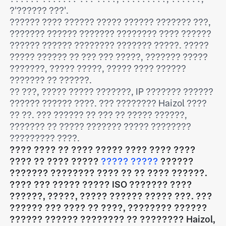
?'?????? ???'.
?????? ???? ?????? ????? ?????? ??????? ???,
??????? ?????? ??????? ???????? ???? ??????
?????? ?????? ???????? ??????? ?????. ?????
????? ?????? ?? ??? ??? ?????, ??????? ?????
???????, ????? ?????, ????? ???? ??????
??????? ?? ??????.
?? ???, ????? ????? ???????, IP ??????? ??????
?????? ?????? ????. ??? ???????? Haizol ????
?? ??. ??? ?????? ?? ??? ?? ????? ??????,
??????? ?? ????? ??????? ????? ????????
????????? ????.
???? ???? ?? ???? ????? ???? ???? ????
???? ?? ???? ?????
????? ?????
??????
??????? ???????? ???? ?? ?? ???? ??????.
???? ??? ????? ????? ISO ??????? ????
??????, ?????, ????? ?????? ????? ???. ???
?????? ??? ???? ?? ????, ???????? ??????
?????? ?????? ???????? ?? ???????? Haizol,