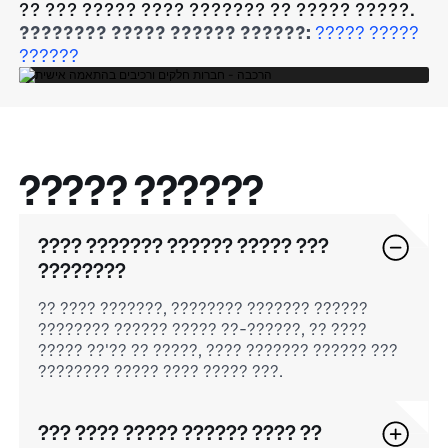
?? ??? ????? ???? ??????? ?? ????? ?????.
???????? ????? ?????? ??????:
????? ?????
??????
????? ??????
???? ??????? ?????? ????? ???
????????
?? ???? ???????, ???????? ??????? ??????
???????? ?????? ????? ??-??????, ?? ????
????? ??'?? ?? ?????, ???? ??????? ?????? ???
???????? ????? ???? ????? ???.
??? ???? ????? ?????? ???? ??