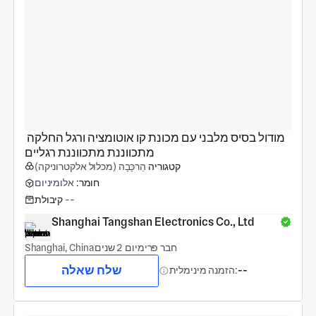
מודול בסיס מלבני עם מכונת קו אוטומציה ורגל החלקה 
מתכווננת מתכווננת רגליים
קטגוריה
הַרכָּבָה (מכלול אלקטרוניקה)
חומר:
אלומיניום
--
קיבולת
Shanghai Tangshan Electronics Co., Ltd
חבר פרימיום 2 שנים
Shanghai, China
שלח שאלה
--
הזמנה מינימלית: