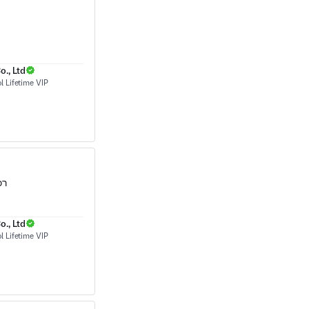
., Ltd
רכ
., Ltd