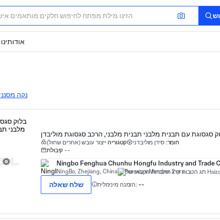
ש
אודותינו
נקה מסנני
ק סגסוגת עם תבנית מלבני תבנית מלבני, הרכב סגסוגת מוליבדן
חומר:
סידן מוליבדני
קטגוריה
ייצור עובש (אחרים שחול)
--
קיבולת
Ningbo Fenghua Chunhu Hongfu Industry and Trade Co
NingBo, Zhejiang, China
Premium Member 2 yrs
שלח שאלה
--
הזמנה מינימלית: