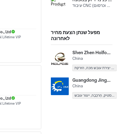
עיבוד CNC (כרסום וכרסום CNC) אלומיניום
., Ltd
מפעל שנתן הצעת מחיר
לאחרונה
Shen Zhen Holfosi Precision Tooling&Moulding Co.,Ltd
China
ייצור תבנית הזרקה, הזרקת פלסטיק, ייצור עובש, דפוס פלסטיק, ייצור תבניות למוצרי פלסטיק וגומי אחר, יצירת עובש מכה, הזרקת Multi-Shot, דפוס סיבובי, מוצרי גומי, הזרקת פלסטיק אחרת, יְצִיקָה, אחרים שחול, יצירת אב טיפוס מהיר
Guangdong Jingshi Precision Mold Technology Co., Ltd.
China
הטבעת מתכת, דפוס פלסטיק, הַרכָּבָה, ייצור עובש
., Ltd