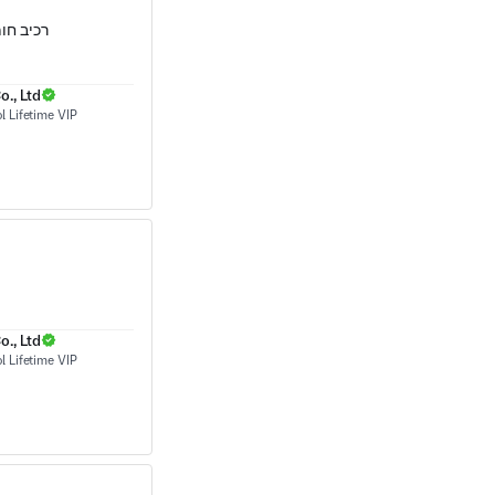
רכיב חו
., Ltd
., Ltd