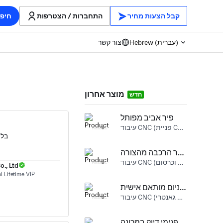
קבל הצעות מחיר
התחברות / הצטרפות
חיפו
Hebrew (עברית)
צור קשר
מוצר אחרון
חדש
פיר אביב מפותל
עיבוד CNC (פניית CNC) פלדה לא ח Rome
בלו
סוגר הרכבה מהצורה L
עיבוד CNC (כרסום וכרסום CNC) אלומיניום
., Ltd
טור הרכבה ציוד אלומיניום מותאם אישית
עיבוד CNC (כרסום גאנטרי) אלומיניום
טבעת תמיכה חוט פנימי דיוק במכונה